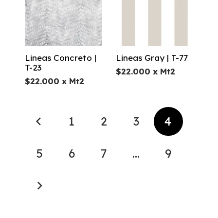
Lineas Concreto |
Lineas Gray | T-77
T-23
$
22.000
x Mt2
$
22.000
x Mt2
1
2
3
4
5
6
7
…
9