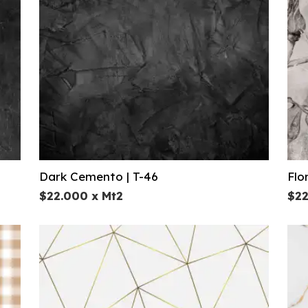
Dark Cemento | T-46
Flo
$
22.000
x Mt2
$
2