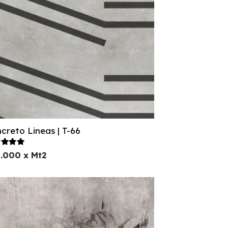
creto Lineas | T-66
lorado con
5.00
de 5
2.000
x Mt2