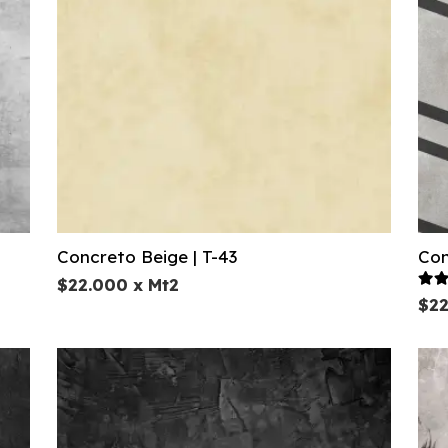
Concreto Beige | T-43
Con
$
22.000
x Mt2
Va
$
2