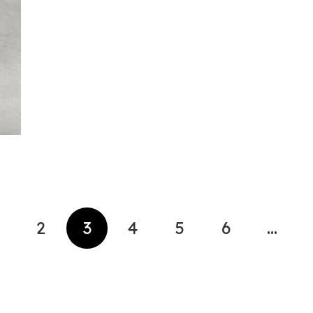
2
3
4
5
6
…