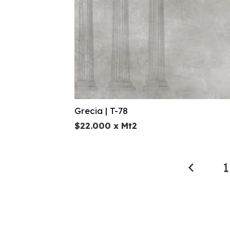
Grecia | T-78
$
22.000
x Mt2
1