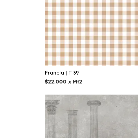
Franela | T-39
$
22.000
x Mt2