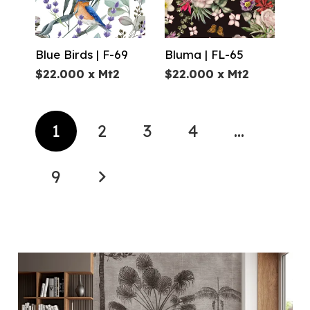
Blue Birds | F-69
Bluma | FL-65
$
22.000
x Mt2
$
22.000
x Mt2
1
2
3
4
…
9