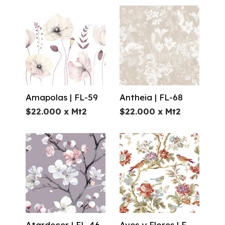
Amapolas | FL-59
Antheia | FL-68
$
22.000
x Mt2
$
22.000
x Mt2
Atardecer | FL-46
Aves y Flores | F-