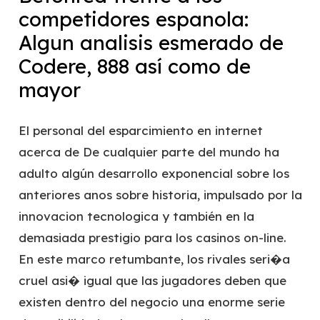
competidores espanola:
Algun analisis esmerado de
Codere, 888 así­ como de
mayor
El personal del esparcimiento en internet
acerca de De cualquier parte del mundo ha
adulto algún desarrollo exponencial sobre los
anteriores anos sobre historia, impulsado por la
innovacion tecnologica y también en la
demasiada prestigio para los casinos on-line.
En este marco retumbante, los rivales seri�a
cruel asi� igual que las jugadores deben que
existen dentro del negocio una enorme serie