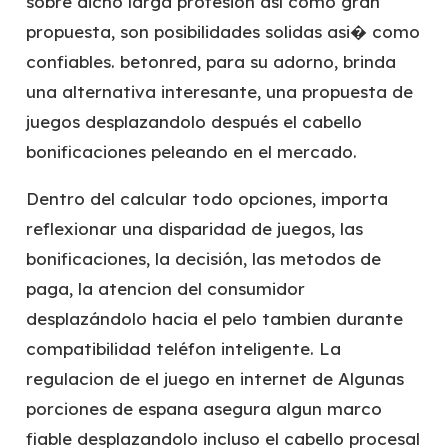
sobre dicho larga profesion así­ como gran
propuesta, son posibilidades solidas asi� como
confiables. betonred, para su adorno, brinda
una alternativa interesante, una propuesta de
juegos desplazandolo después el cabello
bonificaciones peleando en el mercado.
Dentro del calcular todo opciones, importa
reflexionar una disparidad de juegos, las
bonificaciones, la decisión, las metodos de
paga, la atencion del consumidor
desplazándolo hacia el pelo tambien durante
compatibilidad teléfon inteligente. La
regulacion de el juego en internet de Algunas
porciones de espana asegura algun marco
fiable desplazandolo incluso el cabello procesal