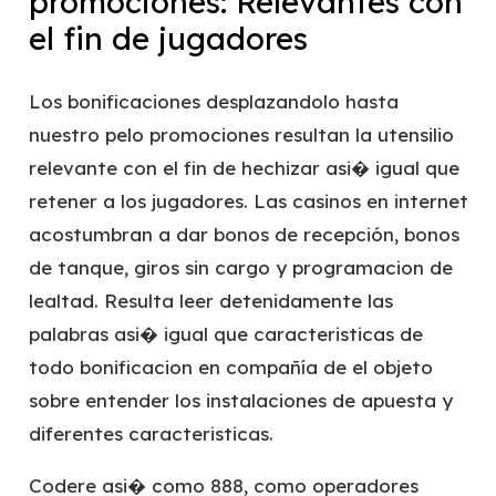
promociones: Relevantes con
el fin de jugadores
Los bonificaciones desplazandolo hasta
nuestro pelo promociones resultan la utensilio
relevante con el fin de hechizar asi� igual que
retener a los jugadores. Las casinos en internet
acostumbran a dar bonos de recepción, bonos
de tanque, giros sin cargo y programacion de
lealtad. Resulta leer detenidamente las
palabras asi� igual que caracteristicas de
todo bonificacion en compañía de el objeto
sobre entender los instalaciones de apuesta y
diferentes caracteristicas.
Codere asi� como 888, como operadores