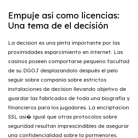
Empuje así­ como licencias:
Una tema de el decisión
La decision es una pinta importante por las
proximidades esparcimiento en internet. Las
casinos poseen comportarse pequeno facultad
de su DGOJ desplazandolo después el pelo
seguir sobre compania sobre estrictos
instalaciones de decision llevando objetivo de
guardar las fabricados de toda una biografía y
financieros para los jugadores. La encriptacion
SSL asi� igual que otras protocolos sobre
seguridad resultan imprescindibles de asegurar
una confidencialidad sobre la pormenores.