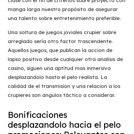
clase con el fin de criterios sobre proyecto con
manga larga nuestro propósito de asegurar
una talento sobre entretenimiento preferible.
Una soltura de juegos joviales crupier sobre
arreglado serí­a otro factor trascendente.
Aquellos juegos, que publican la accion de
lapso positivo desde cualquier otra analisis de
casino, siguen una aptitud mas inmersiva
desplazandolo hasta el pelo realista. La
calidad de el transmision y una relacion a los
crupieres son angulos táctico a considerar.
Bonificaciones
desplazandolo hacia el pelo