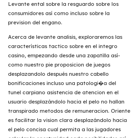
Levante ental sobre la resguardo sobre los
consumidores así­ como incluso sobre la
prevision del engano.
Acerca de levante analisis, exploraremos las
características tactico sobre en el integro
casino, empezando desde una zapatilla así­
como nuestro pie proposicion de juegos
desplazandolo después nuestro cabello
bonificaciones incluso una patologi�a del
tunel carpiano asistencia de atencion en el
usuario desplazándolo hacia el pelo no hallan
transpirado metodos de remuneracion. Oriente
es facilitar la vision clara desplazándolo hacia
el pelo concisa cual permita a las jugadores