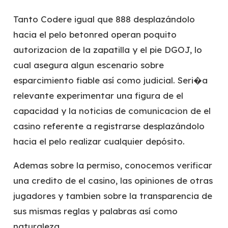
Tanto Codere igual que 888 desplazándolo
hacia el pelo betonred operan poquito
autorizacion de la zapatilla y el pie DGOJ, lo
cual asegura algun escenario sobre
esparcimiento fiable así­ como judicial. Seri�a
relevante experimentar una figura de el
capacidad y la noticias de comunicacion de el
casino referente a registrarse desplazándolo
hacia el pelo realizar cualquier depósito.
Ademas sobre la permiso, conocemos verificar
una credito de el casino, las opiniones de otras
jugadores y tambien sobre la transparencia de
sus mismas reglas y palabras así­ como
naturaleza.