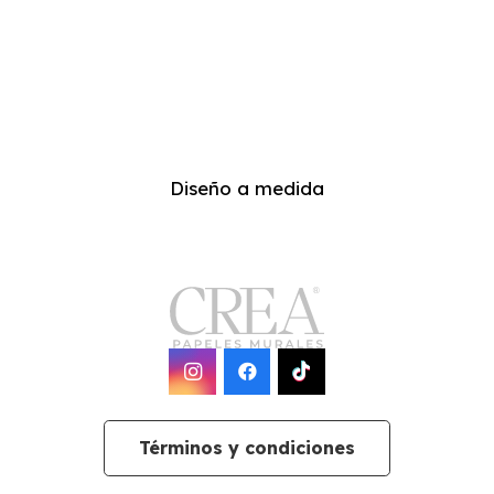
Diseño a medida
Términos y condiciones