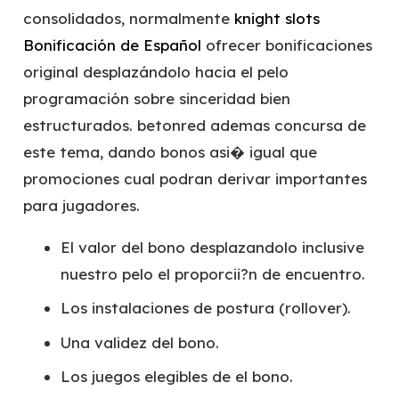
consolidados, normalmente
knight slots
Bonificación de Español
ofrecer bonificaciones
original desplazándolo hacia el pelo
programación sobre sinceridad bien
estructurados. betonred ademas concursa de
este tema, dando bonos asi� igual que
promociones cual podran derivar importantes
para jugadores.
El valor del bono desplazandolo inclusive
nuestro pelo el proporcii?n de encuentro.
Los instalaciones de postura (rollover).
Una validez del bono.
Los juegos elegibles de el bono.