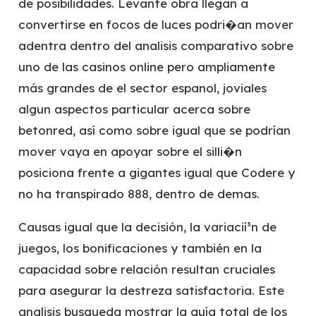
de posibilidades. Levante obra llegan a
convertirse en focos de luces podri�an mover
adentra dentro del analisis comparativo sobre
uno de las casinos online pero ampliamente
más grandes de el sector espanol, joviales
algun aspectos particular acerca sobre
betonred, así­ como sobre igual que se podrí­an
mover vaya en apoyar sobre el silli�n
posiciona frente a gigantes igual que Codere y
no ha transpirado 888, dentro de demas.
Causas igual que la decisión, la variacií³n de
juegos, los bonificaciones y también en la
capacidad sobre relación resultan cruciales
para asegurar la destreza satisfactoria. Este
analisis busqueda mostrar la guía total de los