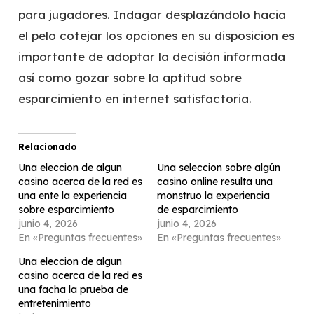
para jugadores. Indagar desplazándolo hacia
el pelo cotejar los opciones en su disposicion es
importante de adoptar la decisión informada
así­ como gozar sobre la aptitud sobre
esparcimiento en internet satisfactoria.
Relacionado
Una eleccion de algun
Una seleccion sobre algún
casino acerca de la red es
casino online resulta una
una ente la experiencia
monstruo la experiencia
sobre esparcimiento
de esparcimiento
junio 4, 2026
junio 4, 2026
En «Preguntas frecuentes»
En «Preguntas frecuentes»
Una eleccion de algun
casino acerca de la red es
una facha la prueba de
entretenimiento