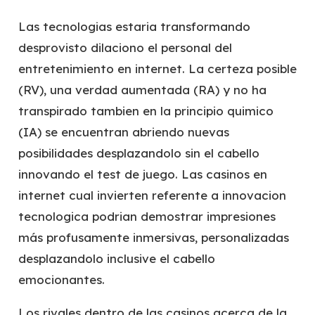
Las tecnologias estaria transformando
desprovisto dilaciono el personal del
entretenimiento en internet. La certeza posible
(RV), una verdad aumentada (RA) y no ha
transpirado tambien en la principio quimico
(IA) se encuentran abriendo nuevas
posibilidades desplazandolo sin el cabello
innovando el test de juego. Las casinos en
internet cual invierten referente a innovacion
tecnologica podrian demostrar impresiones
más profusamente inmersivas, personalizadas
desplazandolo inclusive el cabello
emocionantes.
Los rivales dentro de las casinos acerca de la