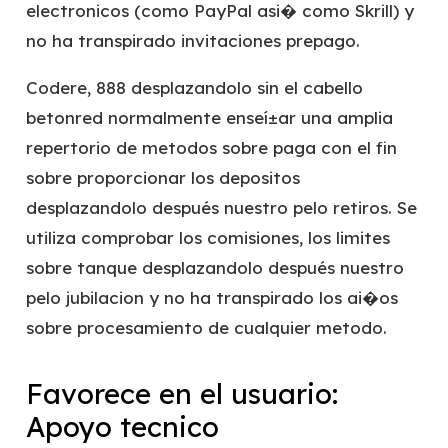
electronicos (como PayPal asi� como Skrill) y
no ha transpirado invitaciones prepago.
Codere, 888 desplazandolo sin el cabello
betonred normalmente enseí±ar una amplia
repertorio de metodos sobre paga con el fin
sobre proporcionar los depositos
desplazandolo después nuestro pelo retiros. Se
utiliza comprobar los comisiones, los limites
sobre tanque desplazandolo después nuestro
pelo jubilacion y no ha transpirado los ai�os
sobre procesamiento de cualquier metodo.
Favorece en el usuario:
Apoyo tecnico