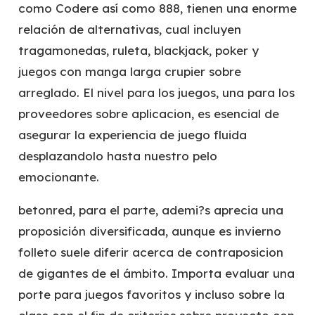
como Codere así­ como 888, tienen una enorme
relación de alternativas, cual incluyen
tragamonedas, ruleta, blackjack, poker y
juegos con manga larga crupier sobre
arreglado. El nivel para los juegos, una para los
proveedores sobre aplicacion, es esencial de
asegurar la experiencia de juego fluida
desplazandolo hasta nuestro pelo
emocionante.
betonred, para el parte, ademi?s aprecia una
proposición diversificada, aunque es invierno
folleto suele diferir acerca de contraposicion
de gigantes de el ámbito. Importa evaluar una
porte para juegos favoritos y incluso sobre la