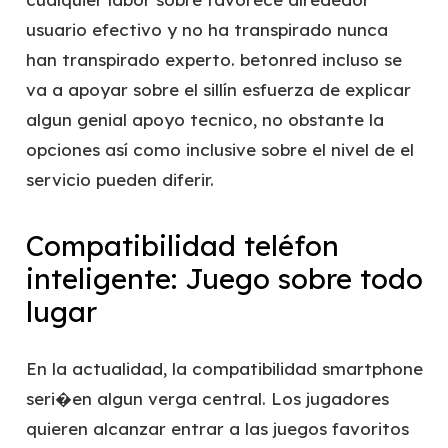
usuario efectivo y no ha transpirado nunca
han transpirado experto. betonred incluso se
va a apoyar sobre el sillí­n esfuerza de explicar
algun genial apoyo tecnico, no obstante la
opciones así­ como inclusive sobre el nivel de el
servicio pueden diferir.
Compatibilidad teléfon
inteligente: Juego sobre todo
lugar
En la actualidad, la compatibilidad smartphone
seri�en algun verga central. Los jugadores
quieren alcanzar entrar a las juegos favoritos