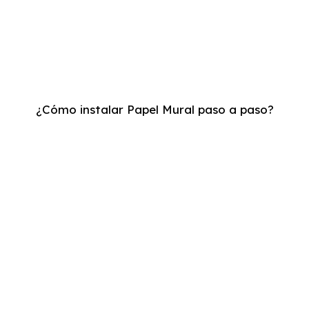
¿Cómo instalar Papel Mural paso a paso?