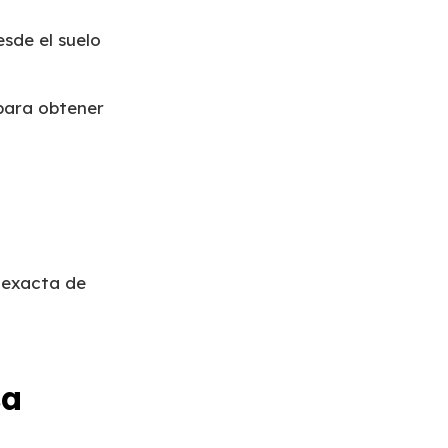
esde el suelo
 para obtener
n exacta de
sa