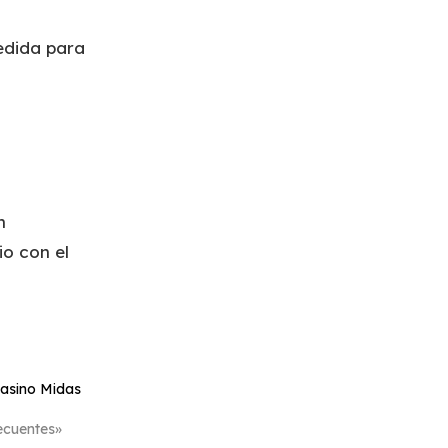
edida para
n
io con el
asino Midas
ecuentes»