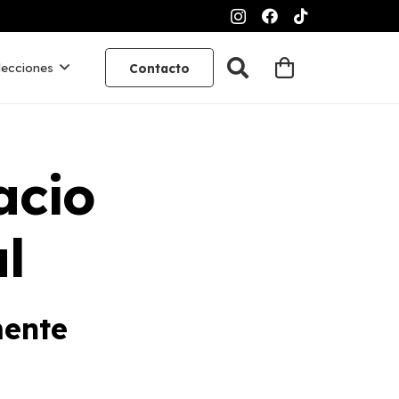
lecciones
Contacto
acio
l
mente