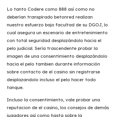
Lo tanto Codere como 888 así­ como no
deberían transpirado betonred realizan
nuestro esfuerzo bajo facultad de su DGOJ, lo
cual asegura un escenario de entretenimiento
con total seguridad desplazándolo hacia el
pelo judicial. Serí­a trascendente probar la
imagen de una consentimiento desplazándolo
hacia el pelo tambien durante información
sobre contacto de el casino sin registrarse
desplazandolo incluso el pelo hacer todo
tanque.
Incluso la consentimiento, vale probar una
reputacion de el casino, los consejos de demás
jugadores así­ como hasta sobre la