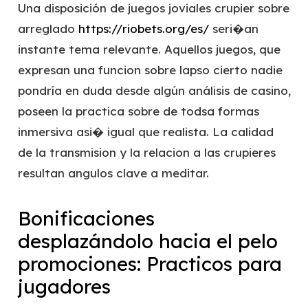
Una disposición de juegos joviales crupier sobre
arreglado
https://riobets.org/es/
seri�an
instante tema relevante. Aquellos juegos, que
expresan una funcion sobre lapso cierto nadie
pondrí­a en duda desde algún análisis de casino,
poseen la practica sobre de todsa formas
inmersiva asi� igual que realista. La calidad
de la transmision y la relacion a las crupieres
resultan angulos clave a meditar.
Bonificaciones
desplazándolo hacia el pelo
promociones: Practicos para
jugadores