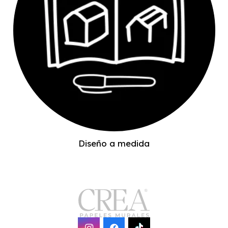
Diseño a medida