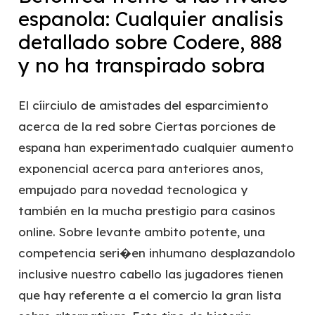
espanola: Cualquier analisis
detallado sobre Codere, 888
y no ha transpirado sobra
El cí­irciulo de amistades del esparcimiento
acerca de la red sobre Ciertas porciones de
espana han experimentado cualquier aumento
exponencial acerca para anteriores anos,
empujado para novedad tecnologica y
también en la mucha prestigio para casinos
online. Sobre levante ambito potente, una
competencia seri�en inhumano desplazandolo
inclusive nuestro cabello las jugadores tienen
que hay referente a el comercio la gran lista