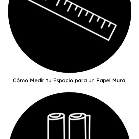
Cómo Medir tu Espacio para un Papel Mural