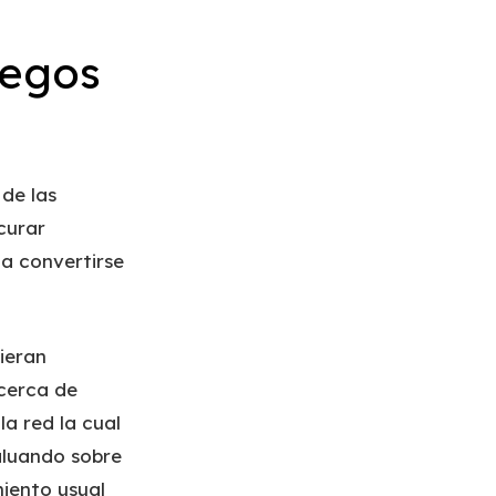
uegos
 de las
curar
 a convertirse
ieran
Acerca de
a red la cual
aluando sobre
iento usual