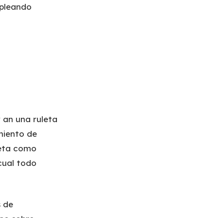
mpleando
 an una ruleta
miento de
leta como
cual todo
s de