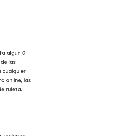
ta algun 0
 de las
a cualquier
 online, las
e ruleta.
 inclusive