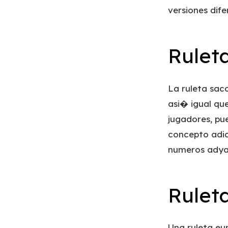
versiones dife
Rulet
La ruleta sac
asi� igual que
jugadores, pu
concepto adic
numeros adyac
Rulet
Una ruleta eu