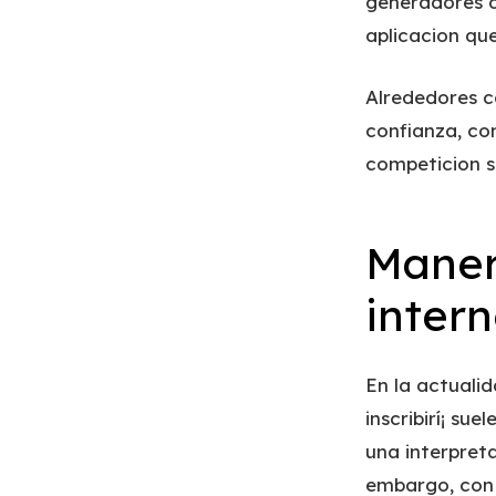
generadores d
aplicacion que
Alrededores c
confianza, co
competicion s
Maner
intern
En la actualid
inscribirí¡ su
una interpreta
embargo, con 