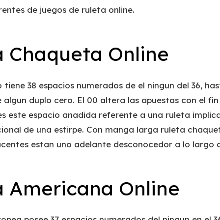
rentes de juegos de ruleta online.
a Chaqueta Online
o tiene 38 espacios numerados de el ningun del 36, has
 algun duplo cero. El 00 altera las apuestas con el fin
es este espacio anadida referente a una ruleta implic
ional de una estirpe. Con manga larga ruleta chaqueta
entes estan uno adelante desconocedor a lo largo d
a Americana Online
ropea posee 37 espacios numerados del ningun en el 36,