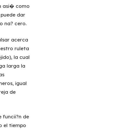
un asi� como
e puede dar
o na? cero.
ulsar acerca
estro ruleta
do), la cual
a larga la
as
eros, igual
reja de
 funcii?n de
o el tiempo