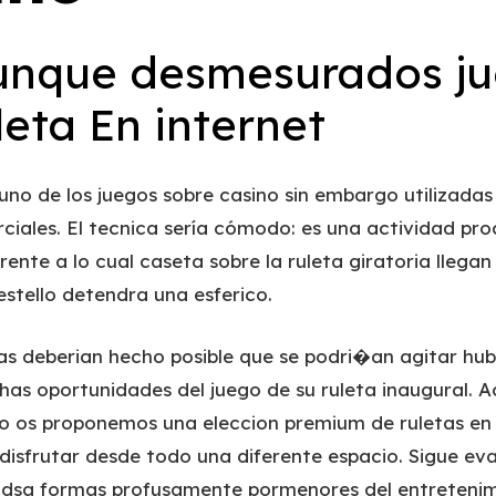
unque desmesurados j
eta En internet
uno de los juegos sobre casino sin embargo utilizadas
iales. El tecnica serí­a cómodo: es una actividad pro
rente a lo cual caseta sobre la ruleta giratoria llegan
estello detendra una esferico.
as deberian hecho posible que se podri�an agitar hub
as oportunidades del juego de su ruleta inaugural. 
o os proponemos una eleccion premium de ruletas en l
 disfrutar desde todo una diferente espacio. Sigue ev
dsa formas profusamente pormenores del entretenim