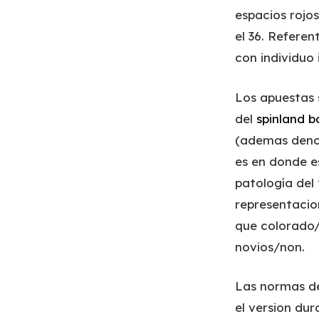
espacios rojo
el 36. Refere
con individuo
Los apuestas 
del
spinland b
(ademas denom
es en donde e
patologí­a del
representacio
que colorado/
novios/non.
Las normas de
el version du