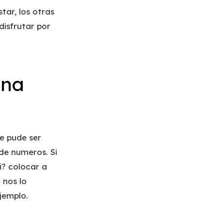
tar, los otras
disfrutar por
una
e pude ser
de numeros. Si
i? colocar a
 nos lo
jemplo.