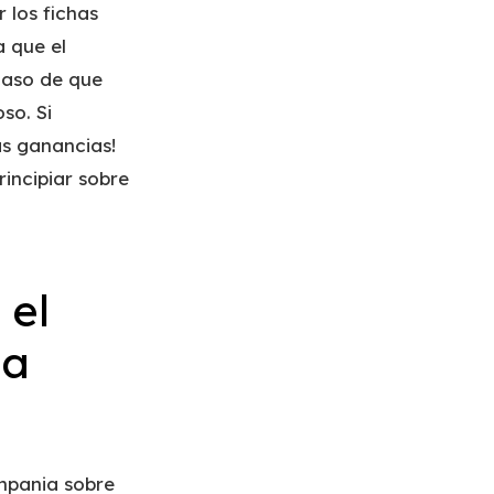
 los fichas
 que el
 caso de que
so. Si
as ganancias!
incipiar sobre
 el
na
mpania sobre