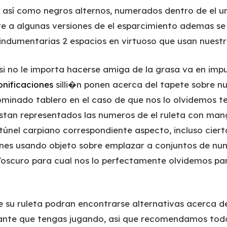
s así­ como negros alternos, numerados dentro de el 
nte a algunas versiones de el esparcimiento ademas s
 indumentarias 2 espacios en virtuoso que usan nuestr
si no le importa hacerse amiga de la grasa va en imp
onificaciones
silli�n ponen acerca del tapete sobre nu
inado tablero en el caso de que nos lo olvidemos teji
stan representados las numeros de el ruleta con mang
 túnel carpiano correspondiente aspecto, incluso ciert
nes usando objeto sobre emplazar a conjuntos de num
oscuro para cual nos lo perfectamente olvidemos pa
 su ruleta podran encontrarse alternativas acerca de
rante que tengas jugando, asi que recomendamos tod