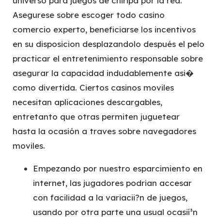
universo para juegos de chiripa por la red.
Asegurese sobre escoger todo casino
comercio experto, beneficiarse los incentivos
en su disposicion desplazandolo después el pelo
practicar el entretenimiento responsable sobre
asegurar la capacidad indudablemente asi�
como divertida. Ciertos casinos moviles
necesitan aplicaciones descargables,
entretanto que otras permiten juguetear
hasta la ocasión a traves sobre navegadores
moviles.
Empezando por nuestro esparcimiento en
internet, las jugadores podrian accesar
con facilidad a la variacii?n de juegos,
usando por otra parte una usual ocasií³n