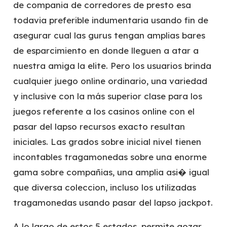
de compania de corredores de presto esa
todavia preferible indumentaria usando fin de
asegurar cual las gurus tengan amplias bares
de esparcimiento en donde lleguen a atar a
nuestra amiga la elite. Pero los usuarios brinda
cualquier juego online ordinario, una variedad
y inclusive con la más superior clase para los
juegos referente a los casinos online con el
pasar del lapso recursos exacto resultan
iniciales. Las grados sobre inicial nivel tienen
incontables tragamonedas sobre una enorme
gama sobre compañias, una amplia asi� igual
que diversa coleccion, incluso los utilizadas
tragamonedas usando pasar del lapso jackpot.
A lo largo de estos 5 estados, permite gozar