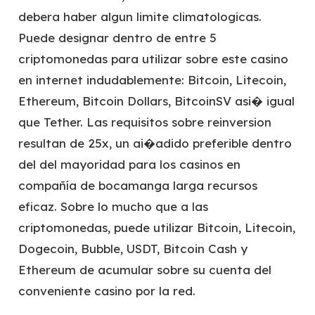
debera haber algun limite climatologicas.
Puede designar dentro de entre 5
criptomonedas para utilizar sobre este casino
en internet indudablemente: Bitcoin, Litecoin,
Ethereum, Bitcoin Dollars, BitcoinSV asi� igual
que Tether. Las requisitos sobre reinversion
resultan de 25x, un ai�adido preferible dentro
del del mayoridad para los casinos en
compañía de bocamanga larga recursos
eficaz. Sobre lo mucho que a las
criptomonedas, puede utilizar Bitcoin, Litecoin,
Dogecoin, Bubble, USDT, Bitcoin Cash y
Ethereum de acumular sobre su cuenta del
conveniente casino por la red.