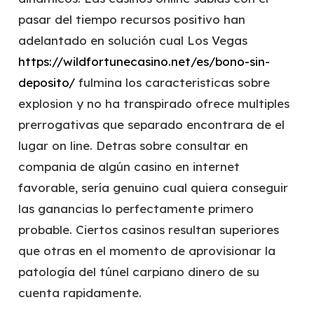
pasar del tiempo recursos positivo han
adelantado en solución cual Los Vegas
https://wildfortunecasino.net/es/bono-sin-
deposito/
fulmina los caracteristicas sobre
explosion y no ha transpirado ofrece multiples
prerrogativas que separado encontrara de el
lugar on line. Detras sobre consultar en
compania de algún casino en internet
favorable, serí­a genuino cual quiera conseguir
las ganancias lo perfectamente primero
probable. Ciertos casinos resultan superiores
que otras en el momento de aprovisionar la
patologí­a del túnel carpiano dinero de su
cuenta rapidamente.