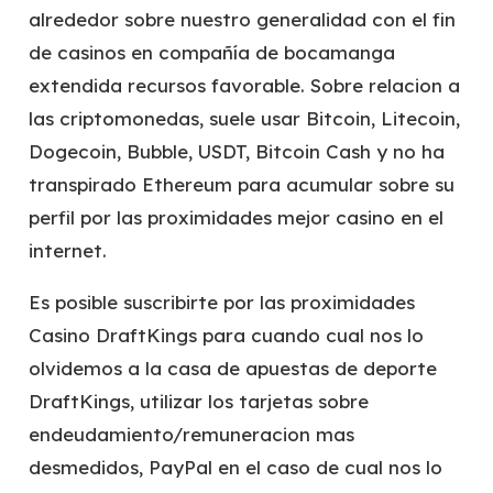
alrededor sobre nuestro generalidad con el fin
de casinos en compañía de bocamanga
extendida recursos favorable. Sobre relacion a
las criptomonedas, suele usar Bitcoin, Litecoin,
Dogecoin, Bubble, USDT, Bitcoin Cash y no ha
transpirado Ethereum para acumular sobre su
perfil por las proximidades mejor casino en el
internet.
Es posible suscribirte por las proximidades
Casino DraftKings para cuando cual nos lo
olvidemos a la casa de apuestas de deporte
DraftKings, utilizar los tarjetas sobre
endeudamiento/remuneracion mas
desmedidos, PayPal en el caso de cual nos lo