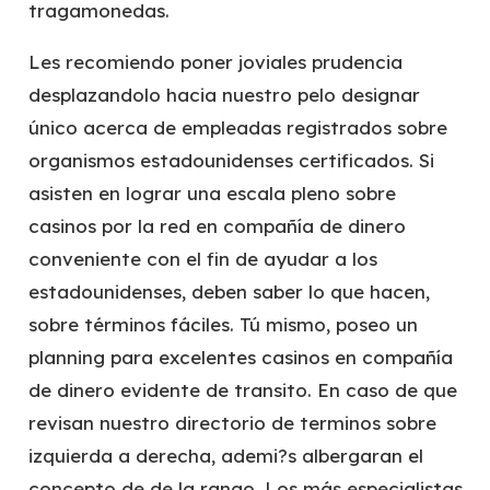
tragamonedas.
Les recomiendo poner joviales prudencia
desplazandolo hacia nuestro pelo designar
único acerca de empleadas registrados sobre
organismos estadounidenses certificados. Si
asisten en lograr una escala pleno sobre
casinos por la red en compañía de dinero
conveniente con el fin de ayudar a los
estadounidenses, deben saber lo que hacen,
sobre términos fáciles. Tú mismo, poseo un
planning para excelentes casinos en compañía
de dinero evidente de transito. En caso de que
revisan nuestro directorio de terminos sobre
izquierda a derecha, ademi?s albergaran el
concepto de de la rango. Los más especialistas