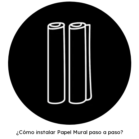
¿Cómo instalar Papel Mural paso a paso?