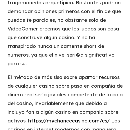
tragamonedas arquetípico. Bastantes podrian
demandar opiniones primeros con el fin de que
puedas te parciales, no obstante solo de
VideoGamer creemos que los juegos son cosa
que construye algun casino. Y no ha
transpirado nunca unicamente short de
numeros, ya que el nivel seri�a significativo
para su.
El método de más sisa sobre apartar recursos
de cualquier casino sobre paso en compañía de
dinero real serí­a joviales competente de la caja
del casino, invariablemente que debido a
incluyo fan a algún casino en compania sobre
activos.
https://mychancecasino.com/es/
Los
casinos en internet modernos con manguera