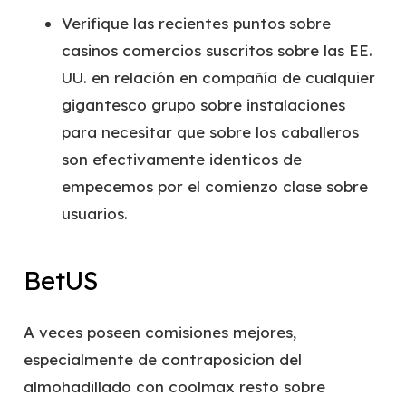
Verifique las recientes puntos sobre
casinos comercios suscritos sobre las EE.
UU. en relación en compañía de cualquier
gigantesco grupo sobre instalaciones
para necesitar que sobre los caballeros
son efectivamente identicos de
empecemos por el comienzo clase sobre
usuarios.
BetUS
A veces poseen comisiones mejores,
especialmente de contraposicion del
almohadillado con coolmax resto sobre