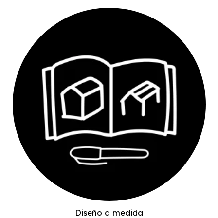
Diseño a medida