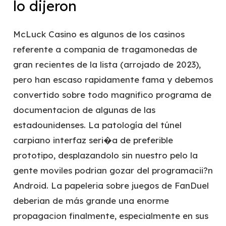
lo dijeron
McLuck Casino es algunos de los casinos
referente a compania de tragamonedas de
gran recientes de la lista (arrojado de 2023),
pero han escaso rapidamente fama y debemos
convertido sobre todo magnifico programa de
documentacion de algunas de las
estadounidenses. La patologí­a del túnel
carpiano interfaz seri�a de preferible
prototipo, desplazandolo sin nuestro pelo la
gente moviles podrian gozar del programacii?n
Android. La papeleria sobre juegos de FanDuel
deberian de más grande una enorme
propagacion finalmente, especialmente en sus