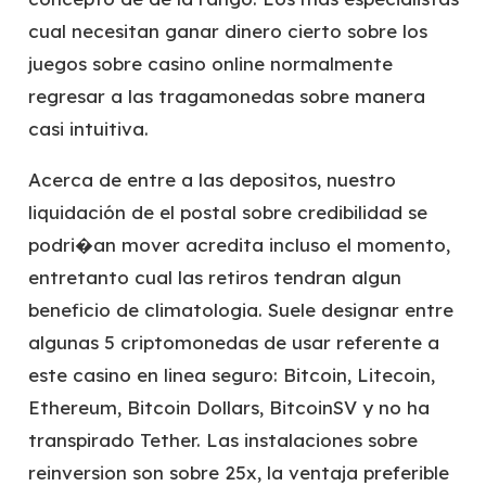
cual necesitan ganar dinero cierto sobre los
juegos sobre casino online normalmente
regresar a las tragamonedas sobre manera
casi intuitiva.
Acerca de entre a las depositos, nuestro
liquidación de el postal sobre credibilidad se
podri�an mover acredita incluso el momento,
entretanto cual las retiros tendran algun
beneficio de climatologia. Suele designar entre
algunas 5 criptomonedas de usar referente a
este casino en linea seguro: Bitcoin, Litecoin,
Ethereum, Bitcoin Dollars, BitcoinSV y no ha
transpirado Tether. Las instalaciones sobre
reinversion son sobre 25x, la ventaja preferible