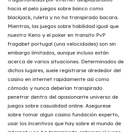
hacia el pelo juegos sobre banco como
blackjack, ruleta y no ha transpirado bacara.
Mientras, las juegos sobre habilidad igual que
nuestro Keno y el poker en transito PvP
fragabet portugal (una velocidades) son sin
embargo limitados, aunque incluso están
acerca de varios situaciones. Determinados de
dichos lugares, suele registrarse alrededor del
casino en internet rapidamente así­ como
cómodo y nunca deberían transpirado
penetrar dentro del apasionante universo de
juegos sobre casualidad online. Asegurese
sobre tomar algun casino fundación experto,
usar los incentivos que hay sobre el mundo de