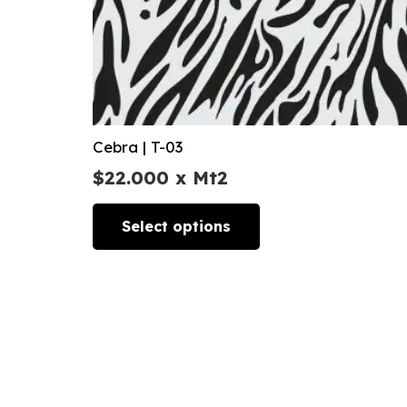
Cebra | T-03
$
22.000
x Mt2
Select options