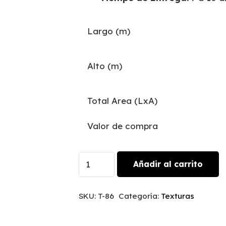
Largo (m)
Alto (m)
Total Area (LxA)
Valor de compra
Natural
Añadir al carrito
Linen
|
SKU:
T-86
Categoría:
Texturas
T-
86