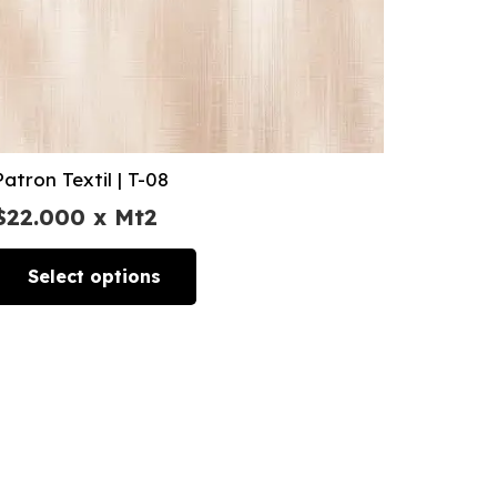
Patron Textil | T-08
$
22.000
x Mt2
Select options