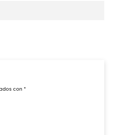
cados con
*