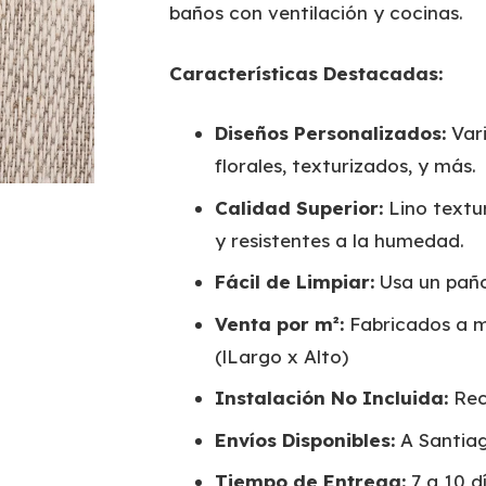
baños con ventilación y cocinas.
Características Destacadas:
Diseños Personalizados:
Vari
florales, texturizados, y más.
Calidad Superior:
Lino textur
y resistentes a la humedad.
Fácil de Limpiar:
Usa un pañ
Venta por m²:
Fabricados a m
(lLargo x Alto)
Instalación No Incluida:
Rec
Envíos Disponibles:
A Santiag
Tiempo de Entrega:
7 a 10 dí