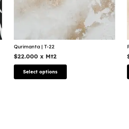
Qurimanta | T-22
$
22.000
x Mt2
Select options