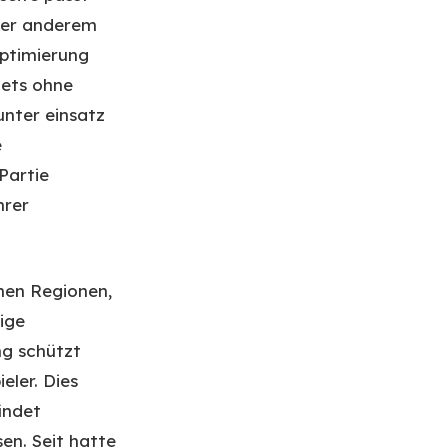
nter anderem
Optimierung
lets ohne
nter einsatz
e
Partie
hrer
nen Regionen,
lige
g schützt
eler. Dies
indet
sen. Seit hatte