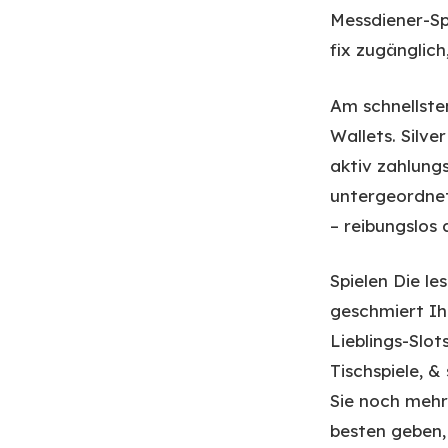
Messdiener-Sp
fix zugänglic
Am schnellste
Wallets. Silv
aktiv zahlungs
untergeordnet
– reibungslos
Spielen Die le
geschmiert Ih
Lieblings-Slot
Tischspiele, &
Sie noch meh
besten geben,