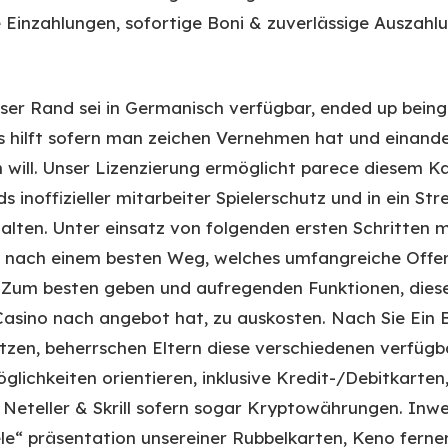
le Einzahlungen, sofortige Boni & zuverlässige Auszahl
nser Rand sei in Germanisch verfügbar, ended up being
 hilft sofern man zeichen Vernehmen hat und einande
n will. Unser Lizenzierung ermöglicht parece diesem K
 inoffizieller mitarbeiter Spielerschutz und in ein Str
alten. Unter einsatz von folgenden ersten Schritten m
er nach einem besten Weg, welches umfangreiche Offe
 Zum besten geben und aufregenden Funktionen, diese
asino nach angebot hat, zu auskosten. Nach Sie Ein
sitzen, beherrschen Eltern diese verschiedenen verfüg
lichkeiten orientieren, inklusive Kredit-/Debitkarten
s Neteller & Skrill sofern sogar Kryptowährungen. Inw
ele“ präsentation unsereiner Rubbelkarten, Keno fern