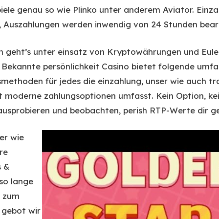
iele genau so wie Plinko unter anderem Aviator. Einza
h, Auszahlungen werden inwendig von 24 Stunden bear
n geht’s unter einsatz von Kryptowährungen und Eule
er Bekannte persönlichkeit Casino bietet folgende umf
methoden für jedes die einzahlung, unser wie auch tra
 moderne zahlungsoptionen umfasst. Kein Option, ke
 ausprobieren und beobachten, perish RTP-Werte dir ge
ser wie
re
s &
 so lange
r zum
 gebot wir