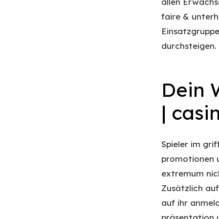
allen Erwachs
faire & unter
Einsatzgruppe
durchsteigen.
Dein 
| casi
Spieler im gri
promotionen 
extremum nich
Zusätzlich au
auf ihr anmeld
präsentation 