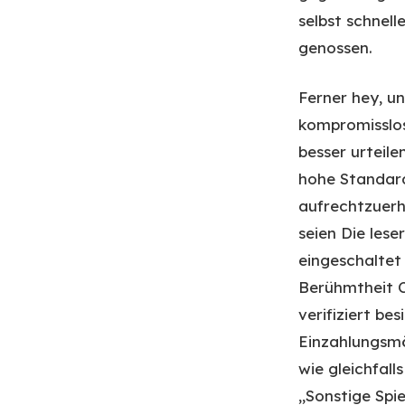
selbst schnel
genossen.
Ferner hey, u
kompromisslos
besser urteile
hohe Standards
aufrechtzuerh
seien Die les
eingeschaltet
Berühmtheit C
verifiziert be
Einzahlungsmög
wie gleichfall
„Sonstige Spi