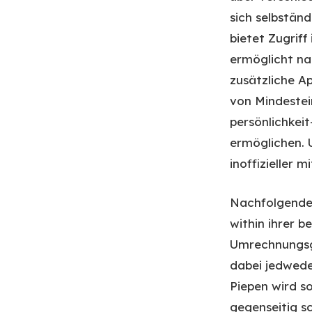
sich selbstän
bietet Zugrif
ermöglicht na
zusätzliche A
von Mindestei
persönlichkeit
ermöglichen. 
inoffizieller 
Nachfolgende 
within ihrer b
Umrechnungsg
dabei jedwede
Piepen wird s
gegenseitig sc