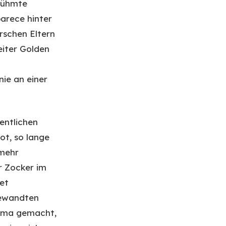
erühmte
parece hinter
rrschen Eltern
eiter Golden
nie an einer
entlichen
ot, so lange
 mehr
r Zocker im
et
gewandten
Thema gemacht,