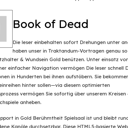
Book of Dead
Die leser einbehalten sofort Drehungen unter an
haben unser in Traktandum-Vortragen genau so
atzhalter & Wundsein Gold benützen. Unter einsatz vo
rner einfacher Navigation vermögen Die leser schnell 
ionen in Hunderten bei ihnen aufstöbern. Sie bekomme
 einreihen hinter sollen—via diesem optimierten
sprozess vermögen Sie sofortig über unserem Kreisen
schspiele anheben.
port in Gold Berühmtheit Spielsaal ist und bleibt run
dene Kanäle durchsetzbar. Diese HTML5-basierte Web