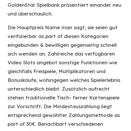
GoldenStar Spielbank präsentiert einander neu
und überschaulich.
Die Hauptpreis Name man sagt, sie seien gut
verifizierbar as part of diesen Kategorien
eingebunden & bewilligen gegenseitig schnell
sich wenden an. Zahlreiche das verfügbaren
Video Slots angebot sonstige Funktionen wie
gleichfalls Freispiele, Multiplikatoren und
Bonuskäufe, wohingegen welches Spielerlebnis
unterschiedlich bleibt. Zusätzlich aufrecht
stehen traditionelle Tisch- ferner Kartenspiele
zur Vorschrift. Die Mindestauszahlung liegt
entsprechend gewählter Zahlungsmethode as
part of 30€. Benachbart verschiedenen