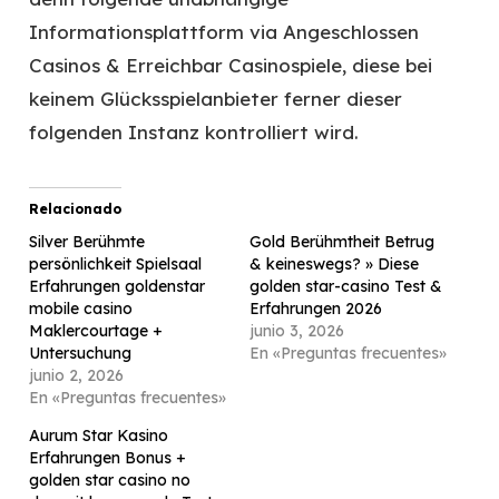
Informationsplattform via Angeschlossen
Casinos & Erreichbar Casinospiele, diese bei
keinem Glücksspielanbieter ferner dieser
folgenden Instanz kontrolliert wird.
Relacionado
Silver Berühmte
Gold Berühmtheit Betrug
persönlichkeit Spielsaal
& keineswegs? » Diese
Erfahrungen goldenstar
golden star-casino Test &
mobile casino
Erfahrungen 2026
Maklercourtage +
junio 3, 2026
Untersuchung
En «Preguntas frecuentes»
junio 2, 2026
En «Preguntas frecuentes»
Aurum Star Kasino
Erfahrungen Bonus +
golden star casino no