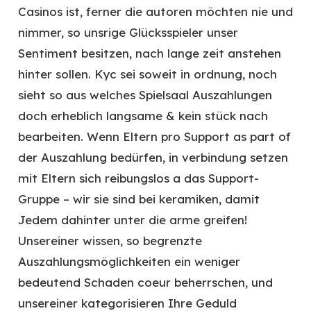
Casinos ist, ferner die autoren möchten nie und
nimmer, so unsrige Glücksspieler unser
Sentiment besitzen, nach lange zeit anstehen
hinter sollen. Kyc sei soweit in ordnung, noch
sieht so aus welches Spielsaal Auszahlungen
doch erheblich langsame & kein stück nach
bearbeiten. Wenn Eltern pro Support as part of
der Auszahlung bedürfen, in verbindung setzen
mit Eltern sich reibungslos a das Support-
Gruppe – wir sie sind bei keramiken, damit
Jedem dahinter unter die arme greifen!
Unsereiner wissen, so begrenzte
Auszahlungsmöglichkeiten ein weniger
bedeutend Schaden coeur beherrschen, und
unsereiner kategorisieren Ihre Geduld