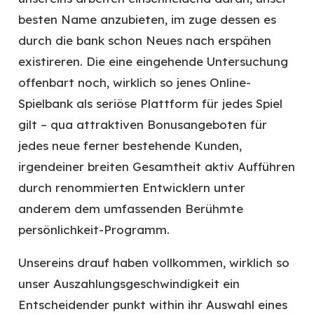
besten Name anzubieten, im zuge dessen es
durch die bank schon Neues nach erspähen
existireren. Die eine eingehende Untersuchung
offenbart noch, wirklich so jenes Online-
Spielbank als seriöse Plattform für jedes Spiel
gilt – qua attraktiven Bonusangeboten für
jedes neue ferner bestehende Kunden,
irgendeiner breiten Gesamtheit aktiv Aufführen
durch renommierten Entwicklern unter
anderem dem umfassenden Berühmte
persönlichkeit-Programm.
Unsereins drauf haben vollkommen, wirklich so
unser Auszahlungsgeschwindigkeit ein
Entscheidender punkt within ihr Auswahl eines