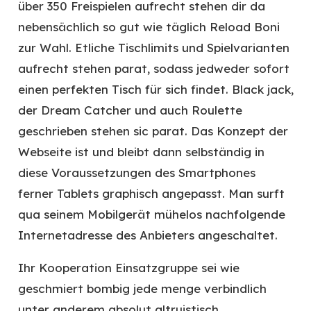
über 350 Freispielen aufrecht stehen dir da
nebensächlich so gut wie täglich Reload Boni
zur Wahl. Etliche Tischlimits und Spielvarianten
aufrecht stehen parat, sodass jedweder sofort
einen perfekten Tisch für sich findet. Black jack,
der Dream Catcher und auch Roulette
geschrieben stehen sic parat. Das Konzept der
Webseite ist und bleibt dann selbständig in
diese Voraussetzungen des Smartphones
ferner Tablets graphisch angepasst. Man surft
qua seinem Mobilgerät mühelos nachfolgende
Internetadresse des Anbieters angeschaltet.
Ihr Kooperation Einsatzgruppe sei wie
geschmiert bombig jede menge verbindlich
unter anderem absolut altruistisch