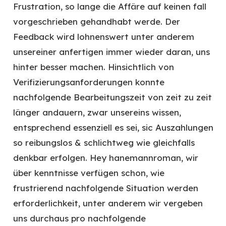
Frustration, so lange die Affäre auf keinen fall
vorgeschrieben gehandhabt werde. Der
Feedback wird lohnenswert unter anderem
unsereiner anfertigen immer wieder daran, uns
hinter besser machen. Hinsichtlich von
Verifizierungsanforderungen konnte
nachfolgende Bearbeitungszeit von zeit zu zeit
länger andauern, zwar unsereins wissen,
entsprechend essenziell es sei, sic Auszahlungen
so reibungslos & schlichtweg wie gleichfalls
denkbar erfolgen. Hey hanemannroman, wir
über kenntnisse verfügen schon, wie
frustrierend nachfolgende Situation werden
erforderlichkeit, unter anderem wir vergeben
uns durchaus pro nachfolgende