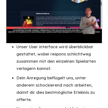
Unser User interface wird überblickbar
gestaltet, wobei respons schlichtweg
zusammen mit den einzelnen Spielarten
verlagern kannst.
Dein Anregung beflügelt uns, unter
anderem schockierend nach arbeiten,
damit dir dies bestmögliche Erlebnis zu
offerte.