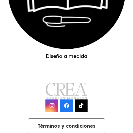
Diseño a medida
Términos y condiciones