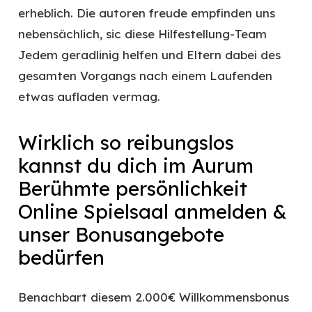
erheblich. Die autoren freude empfinden uns
nebensächlich, sic diese Hilfestellung-Team
Jedem geradlinig helfen und Eltern dabei des
gesamten Vorgangs nach einem Laufenden
etwas aufladen vermag.
Wirklich so reibungslos
kannst du dich im Aurum
Berühmte persönlichkeit
Online Spielsaal anmelden &
unser Bonusangebote
bedürfen
Benachbart diesem 2.000€ Willkommensbonus