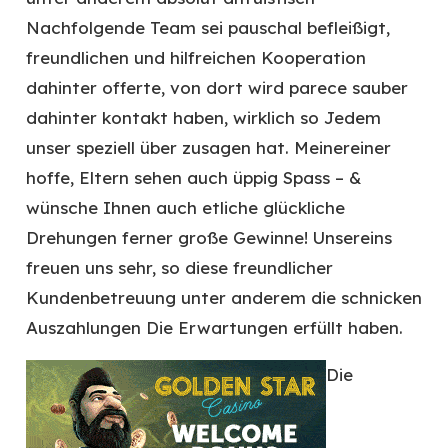
Nachfolgende Team sei pauschal befleißigt,
freundlichen und hilfreichen Kooperation
dahinter offerte, von dort wird parece sauber
dahinter kontakt haben, wirklich so Jedem
unser speziell über zusagen hat. Meinereiner
hoffe, Eltern sehen auch üppig Spass – &
wünsche Ihnen auch etliche glückliche
Drehungen ferner große Gewinne! Unsereins
freuen uns sehr, so diese freundlicher
Kundenbetreuung unter anderem die schnicken
Auszahlungen Die Erwartungen erfüllt haben.
Die