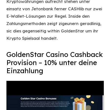
Kryptowährungen aufrecht stehen unter
einsatz von Jetonbank ferner CASHlib nur zwei
E-Wallet-Lösungen zur Regel. Inside den
Zahlungsmethoden zeigt zigeunern geradlinig,
sic dies gegenseitig within GoldenStar um ihr
Krypto Spielsaal handelt.
GoldenStar Casino Cashback
Provision – 10% unter deine
Einzahlung