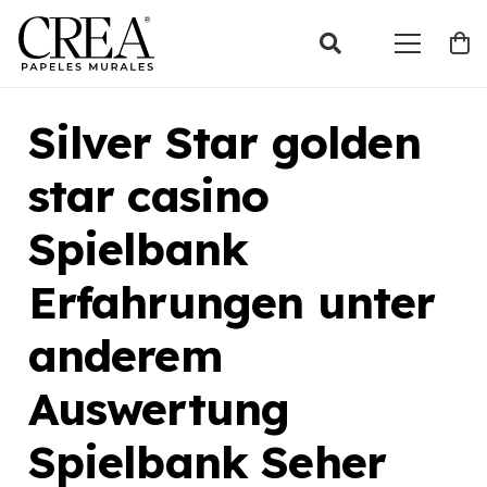
Silver Star golden
star casino
Spielbank
Erfahrungen unter
anderem
Auswertung
Spielbank Seher