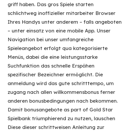
griff haben. Das gros Spiele starten
schlichtweg inoffizieller mitarbeiter Browser
Ihres Handys unter anderem – falls angeboten
– unter einsatz von eine mobile App. Unser
Navigation bei unser umfangreiche
Spieleangebot erfolgt qua kategorisierte
Menüs, dabei die eine leistungsstarke
Suchfunktion das schnelle Erspähen
spezifischer Bezeichner ermöglicht. Die
anmeldung wird das gute schritttempo, um
zugang nach allen willkommensbonus ferner
anderen bonusbedingungen nach bekommen.
Damit bonusangebote as part of Gold Star
Spielbank triumphierend zu nutzen, lauschen
Diese dieser schrittweisen Anleitung zur