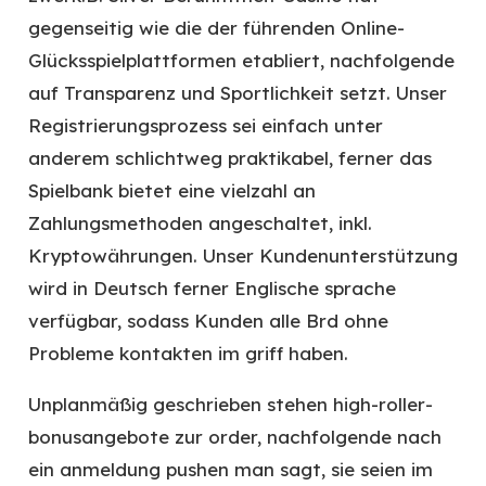
gegenseitig wie die der führenden Online-
Glücksspielplattformen etabliert, nachfolgende
auf Transparenz und Sportlichkeit setzt. Unser
Registrierungsprozess sei einfach unter
anderem schlichtweg praktikabel, ferner das
Spielbank bietet eine vielzahl an
Zahlungsmethoden angeschaltet, inkl.
Kryptowährungen. Unser Kundenunterstützung
wird in Deutsch ferner Englische sprache
verfügbar, sodass Kunden alle Brd ohne
Probleme kontakten im griff haben.
Unplanmäßig geschrieben stehen high-roller-
bonusangebote zur order, nachfolgende nach
ein anmeldung pushen man sagt, sie seien im