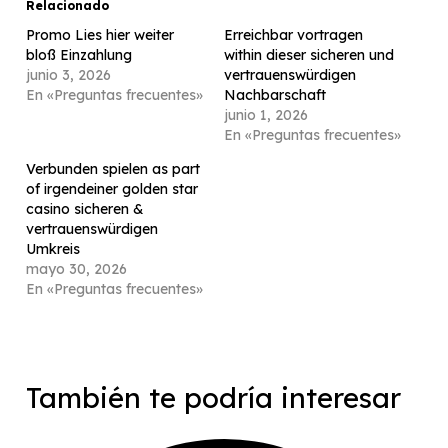
Relacionado
Promo Lies hier weiter
Erreichbar vortragen
bloß Einzahlung
within dieser sicheren und
junio 3, 2026
vertrauenswürdigen
En «Preguntas frecuentes»
Nachbarschaft
junio 1, 2026
En «Preguntas frecuentes»
Verbunden spielen as part
of irgendeiner golden star
casino sicheren &
vertrauenswürdigen
Umkreis
mayo 30, 2026
En «Preguntas frecuentes»
También te podría interesar