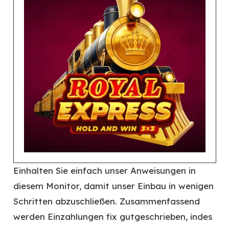
Einhalten Sie einfach unser Anweisungen in
diesem Monitor, damit unser Einbau in wenigen
Schritten abzuschließen. Zusammenfassend
werden Einzahlungen fix gutgeschrieben, indes