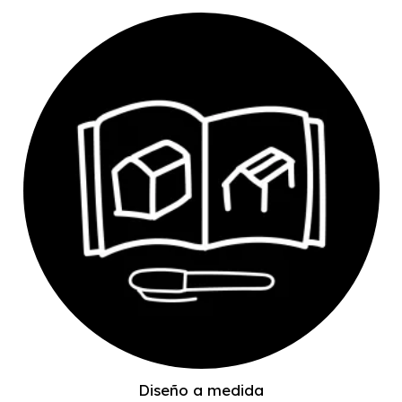
Diseño a medida