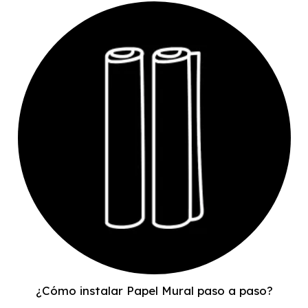
¿Cómo instalar Papel Mural paso a paso?