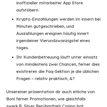
inoffizieller mitarbeiter App Store
aufstöbern.
Krypto-Einzahlungen werden im innern bei
Minuten gutgeschrieben, und
Auszahlungen ereignen häufig innert
irgendeiner Vierundzwanzigstel eines
tages.
Ihr Kundenbetreuung läuft unter einsatz
von mindestens zwei Chancen, ferner dies
existireren die Faq-Sektion je die üblichen
Fragen – relativ praktisch, &?
Unsereiner präsentation dir auch etliche von
Boni ferner Promotionen, wie gleichfalls
zwerk.B. Silver Berühmtheit Casino hat