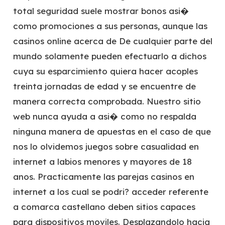
total seguridad suele mostrar bonos asi�
como promociones a sus personas, aunque las
casinos online acerca de De cualquier parte del
mundo solamente pueden efectuarlo a dichos
cuya su esparcimiento quiera hacer acoples
treinta jornadas de edad y se encuentre de
manera correcta comprobada. Nuestro sitio
web nunca ayuda a asi� como no respalda
ninguna manera de apuestas en el caso de que
nos lo olvidemos juegos sobre casualidad en
internet a labios menores y mayores de 18
anos. Practicamente las parejas casinos en
internet a los cual se podri? acceder referente
a comarca castellano deben sitios capaces
para dispositivos moviles. Desplazandolo hacia