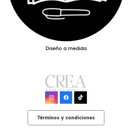
Diseño a medida
Términos y condiciones