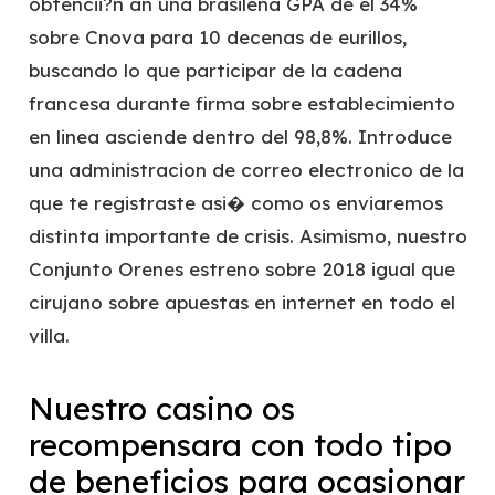
obtencii?n an una brasilena GPA de el 34%
sobre Cnova para 10 decenas de eurillos,
buscando lo que participar de la cadena
francesa durante firma sobre establecimiento
en linea asciende dentro del 98,8%. Introduce
una administracion de correo electronico de la
que te registraste asi� como os enviaremos
distinta importante de crisis. Asimismo, nuestro
Conjunto Orenes estreno sobre 2018 igual que
cirujano sobre apuestas en internet en todo el
villa.
Nuestro casino os
recompensara con todo tipo
de beneficios para ocasionar