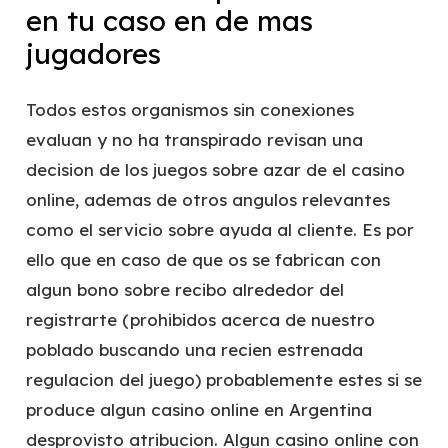
en tu caso en de mas
jugadores
Todos estos organismos sin conexiones
evaluan y no ha transpirado revisan una
decision de los juegos sobre azar de el casino
online, ademas de otros angulos relevantes
como el servicio sobre ayuda al cliente. Es por
ello que en caso de que os se fabrican con
algun bono sobre recibo alrededor del
registrarte (prohibidos acerca de nuestro
poblado buscando una recien estrenada
regulacion del juego) probablemente estes si se
produce algun casino online en Argentina
desprovisto atribucion. Algun casino online con