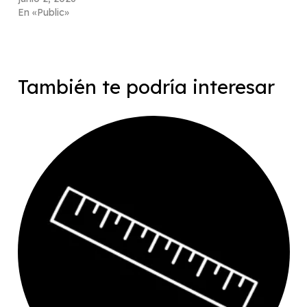
En «Public»
También te podría interesar