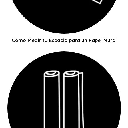
Cómo Medir tu Espacio para un Papel Mural