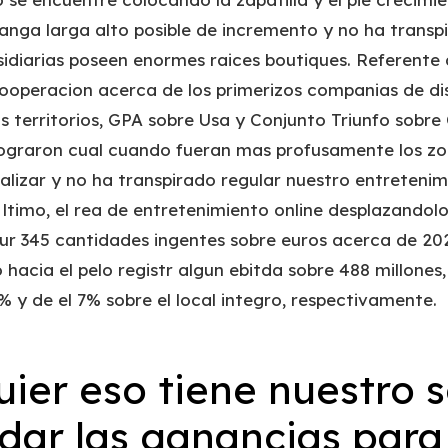
anga larga alto posible de incremento y no ha transpi
sidiarias poseen enormes raices boutiques. Referente 
operacion acerca de los primerizos companias de dis
s territorios, GPA sobre Usa y Conjunto Triunfo sobre
lograron cual cuando fueran mas profusamente los z
galizar y no ha transpirado regular nuestro entreteni
 ltimo, el rea de entretenimiento online desplazandolo
ur 345 cantidades ingentes sobre euros acerca de 20
hacia el pelo registr algun ebitda sobre 488 millones
 y de el 7% sobre el local integro, respectivamente.
uier eso tiene nuestro 
dar las ganancias para