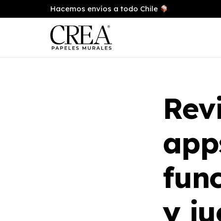
Hacemos envíos a todo Chile
Rev
app
func
y ju