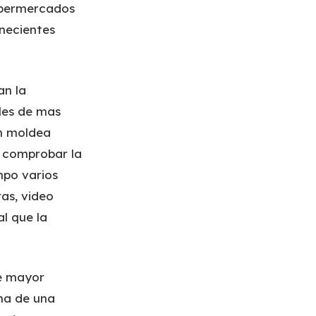
hipermercados
necientes
an la
les de mas
�n moldea
r comprobar la
mpo varios
as, video
l que la
de mayor
ima de una