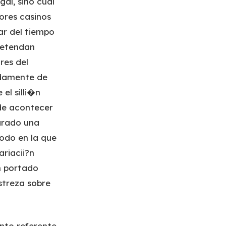
gal, sino cual
ores casinos
ar del tiempo
retendan
res del
adamente de
el silli�n
de acontecer
arado una
odo en la que
ariacii?n
an portado
streza sobre
ento referente