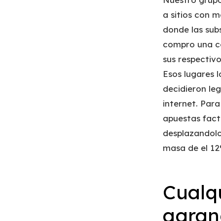
a sitios con m
donde las sub
compro una co
sus respectivo
Esos lugares 
decidieron le
internet. Para
apuestas fact
desplazandolo 
masa de el 12%
Cualq
agran