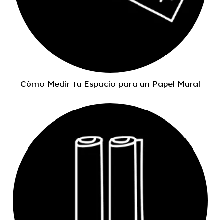
Cómo Medir tu Espacio para un Papel Mural