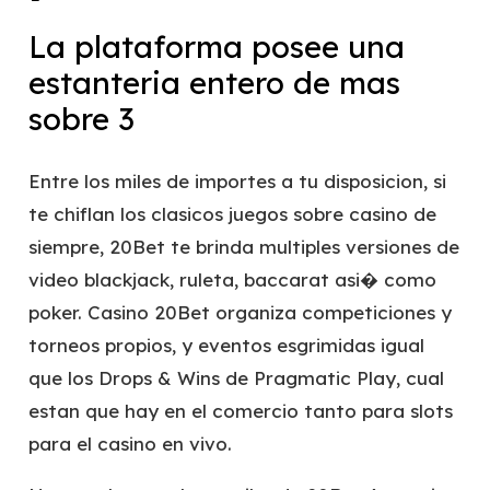
La plataforma posee una
estanteria entero de mas
sobre 3
Entre los miles de importes a tu disposicion, si
te chiflan los clasicos juegos sobre casino de
siempre, 20Bet te brinda multiples versiones de
video blackjack, ruleta, baccarat asi� como
poker. Casino 20Bet organiza competiciones y
torneos propios, y eventos esgrimidas igual
que los Drops & Wins de Pragmatic Play, cual
estan que hay en el comercio tanto para slots
para el casino en vivo.