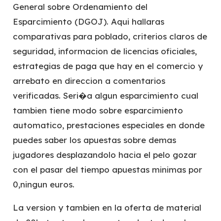
General sobre Ordenamiento del
Esparcimiento (DGOJ). Aqui hallaras
comparativas para poblado, criterios claros de
seguridad, informacion de licencias oficiales,
estrategias de paga que hay en el comercio y
arrebato en direccion a comentarios
verificadas. Seri�a algun esparcimiento cual
tambien tiene modo sobre esparcimiento
automatico, prestaciones especiales en donde
puedes saber los apuestas sobre demas
jugadores desplazandolo hacia el pelo gozar
con el pasar del tiempo apuestas minimas por
0,ningun euros.
La version y tambien en la oferta de material