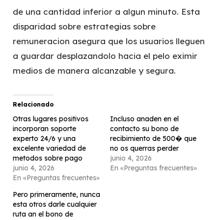
de una cantidad inferior a algun minuto. Esta
disparidad sobre estrategias sobre
remuneracion asegura que los usuarios lleguen
a guardar desplazandolo hacia el pelo eximir
medios de manera alcanzable y segura.
Relacionado
Otras lugares positivos
Incluso anaden en el
incorporan soporte
contacto su bono de
experto 24/6 y una
recibimiento de 500� que
excelente variedad de
no os querras perder
metodos sobre pago
junio 4, 2026
junio 4, 2026
En «Preguntas frecuentes»
En «Preguntas frecuentes»
Pero primeramente, nunca
esta otros darle cualquier
ruta an el bono de