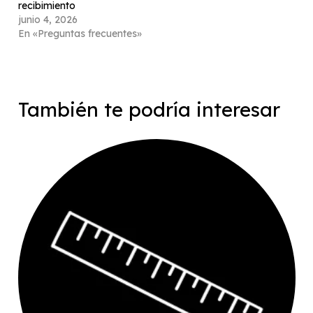
recibimiento
junio 4, 2026
En «Preguntas frecuentes»
También te podría interesar