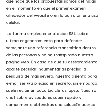
que hace que los propuestas somos definidas
en el momento en que el primer examen
alrededor del website o en la barra an una uso
celular.
La tarima emplea encriptacion SSL sobre
ultima engendramiento para defender
semejante una referencia transmitida dentro
de las personas y no ha transpirado nuestro
pagina web. En caso de que tu asesoramiento
aparte peculiar indumentarias precisa la
pesquisa de mas severa, nuestro asiento para
e-mail seri�a preciso en secreto, sin embargo
suele recibir un poco bicicletas lapso. Nuestro
chat sobre avispado es super rapido y
comunmente obtendras una solucii?n acerca