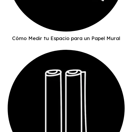
Cómo Medir tu Espacio para un Papel Mural