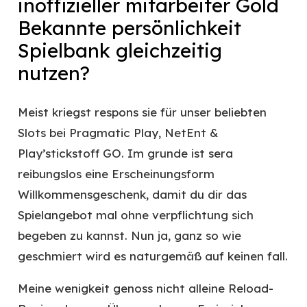
inoffizieller mitarbeiter Gold
Bekannte persönlichkeit
Spielbank gleichzeitig
nutzen?
Meist kriegst respons sie für unser beliebten
Slots bei Pragmatic Play, NetEnt &
Play’stickstoff GO. Im grunde ist sera
reibungslos eine Erscheinungsform
Willkommensgeschenk, damit du dir das
Spielangebot mal ohne verpflichtung sich
begeben zu kannst. Nun ja, ganz so wie
geschmiert wird es naturgemäß auf keinen fall.
Meine wenigkeit genoss nicht alleine Reload-