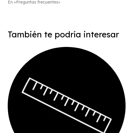
En «Preguntas frecuentes»
También te podría interesar