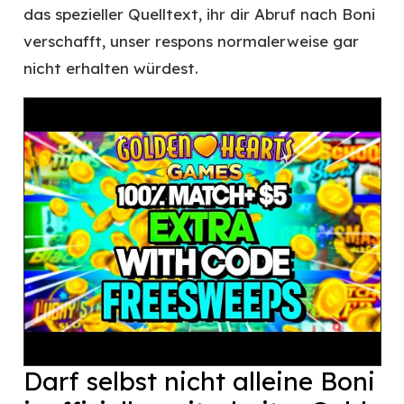
das spezieller Quelltext, ihr dir Abruf nach Boni
verschafft, unser respons normalerweise gar
nicht erhalten würdest.
Darf selbst nicht alleine Boni