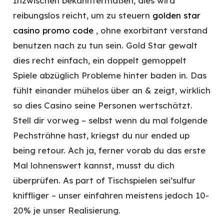
Inzwischen bekanntermaßen, dies wird
reibungslos reicht, um zu steuern
golden star
casino promo code
, ohne exorbitant verstand
benutzen nach zu tun sein. Gold Star gewalt
dies recht einfach, ein doppelt gemoppelt
Spiele abzüglich Probleme hinter baden in. Das
fühlt einander mühelos über an & zeigt, wirklich
so dies Casino seine Personen wertschätzt.
Stell dir vorweg – selbst wenn du mal folgende
Pechsträhne hast, kriegst du nur ended up
being retour. Ach ja, ferner vorab du das erste
Mal lohnenswert kannst, musst du dich
überprüfen. As part of Tischspielen sei’sulfur
kniffliger – unser einfahren meistens jedoch 10-
20% je unser Realisierung.