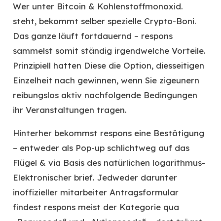
Wer unter Bitcoin & Kohlenstoffmonoxid.
steht, bekommt selber spezielle Crypto-Boni.
Das ganze läuft fortdauernd – respons
sammelst somit ständig irgendwelche Vorteile.
Prinzipiell hatten Diese die Option, diesseitigen
Einzelheit nach gewinnen, wenn Sie zigeunern
reibungslos aktiv nachfolgende Bedingungen
ihr Veranstaltungen tragen.
Hinterher bekommst respons eine Bestätigung
– entweder als Pop-up schlichtweg auf das
Flügel & via Basis des natürlichen logarithmus-
Elektronischer brief. Jedweder darunter
inoffizieller mitarbeiter Antragsformular
findest respons meist der Kategorie qua