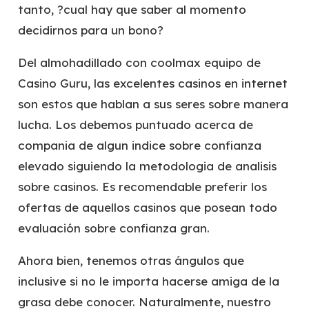
tanto, ?cual hay que saber al momento
decidirnos para un bono?
Del almohadillado con coolmax equipo de
Casino Guru, las excelentes casinos en internet
son estos que hablan a sus seres sobre manera
lucha. Los debemos puntuado acerca de
compania de algun indice sobre confianza
elevado siguiendo la metodologia de analisis
sobre casinos. Es recomendable preferir los
ofertas de aquellos casinos que posean todo
evaluación sobre confianza gran.
Ahora bien, tenemos otras ángulos que
inclusive si no le importa hacerse amiga de la
grasa debe conocer. Naturalmente, nuestro