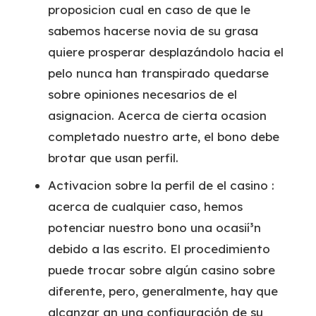
proposicion cual en caso de que le
sabemos hacerse novia de su grasa
quiere prosperar desplazándolo hacia el
pelo nunca han transpirado quedarse
sobre opiniones necesarios de el
asignacion. Acerca de cierta ocasion
completado nuestro arte, el bono debe
brotar que usan perfil.
Activacion sobre la perfil de el casino :
acerca de cualquier caso, hemos
potenciar nuestro bono una ocasií³n
debido a las escrito. El procedimiento
puede trocar sobre algún casino sobre
diferente, pero, generalmente, hay que
alcanzar an una configuración de su