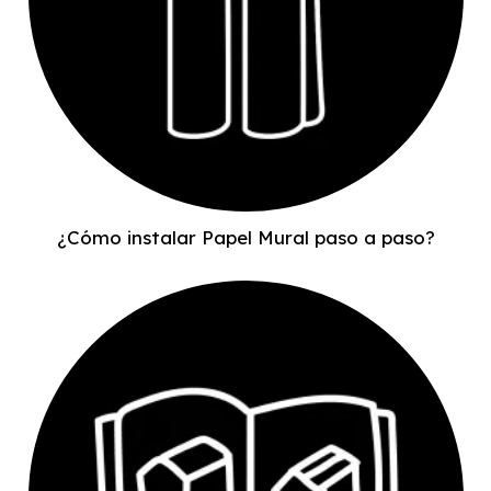
¿Cómo instalar Papel Mural paso a paso?