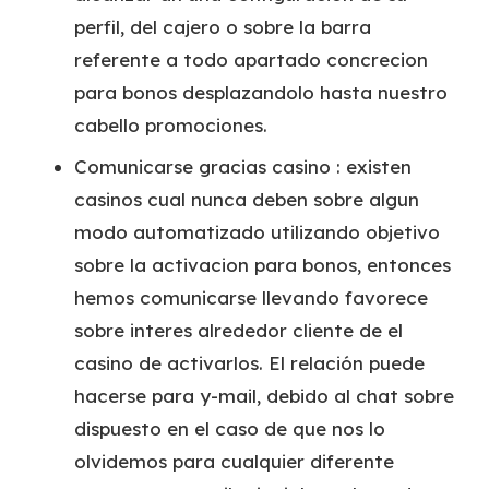
perfil, del cajero o sobre la barra
referente a todo apartado concrecion
para bonos desplazandolo hasta nuestro
cabello promociones.
Comunicarse gracias casino : existen
casinos cual nunca deben sobre algun
modo automatizado utilizando objetivo
sobre la activacion para bonos, entonces
hemos comunicarse llevando favorece
sobre interes alrededor cliente de el
casino de activarlos. El relación puede
hacerse para y-mail, debido al chat sobre
dispuesto en el caso de que nos lo
olvidemos para cualquier diferente