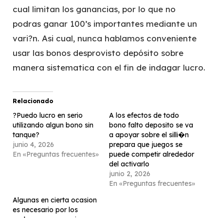
cual limitan los ganancias, por lo que no
podras ganar 100’s importantes mediante un
vari?n. Asi cual, nunca hablamos conveniente
usar las bonos desprovisto depósito sobre
manera sistematica con el fin de indagar lucro.
Relacionado
?Puedo lucro en serio
A los efectos de todo
utilizando algun bono sin
bono falto deposito se va
tanque?
a apoyar sobre el silli�n
junio 4, 2026
prepara que juegos se
En «Preguntas frecuentes»
puede competir alrededor
del activarlo
junio 2, 2026
En «Preguntas frecuentes»
Algunas en cierta ocasion
es necesario por los