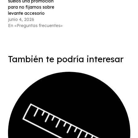
suelos una promocion
para no fijarnos sobre
levante accesorio
junio 4, 2026
En «Preguntas frecuentes»
También te podría interesar