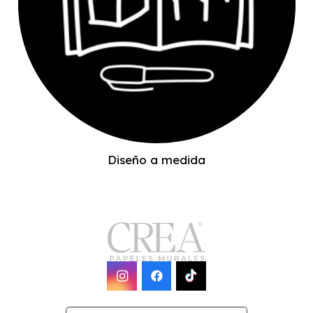
Diseño a medida