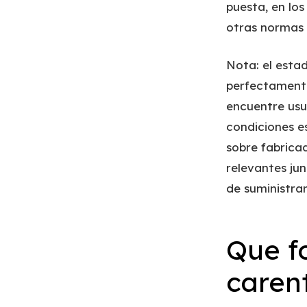
puesta, en lo
otras normas 
Nota: el esta
perfectamente
encuentre usua
condiciones 
sobre fabrica
relevantes ju
de suministrar
Que f
caren