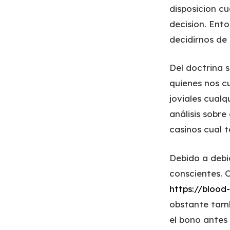
disposicion cu
decision. Ento
decidirnos de
Del doctrina s
quienes nos c
joviales cual
análisis sobre
casinos cual 
Debido a debid
conscientes. 
https://bloo
obstante tamb
el bono antes