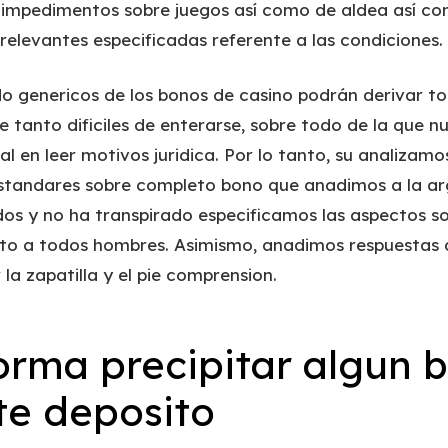
s impedimentos sobre juegos así­ como de aldea así­ c
relevantes especificadas referente a las condiciones.
do genericos de los bonos de casino podrán derivar to
 tanto dificiles de enterarse, sobre todo de la que n
l en leer motivos juridica. Por lo tanto, su analizamo
estandares sobre completo bono que anadimos a la a
dos y no ha transpirado especificamos las aspectos s
nto a todos hombres. Asimismo, anadimos respuestas a
 la zapatilla y el pie comprension.
orma precipitar algun 
te deposito