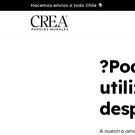
Hacemos envíos a todo Chile
?Pod
uti
des
A nuestra ami