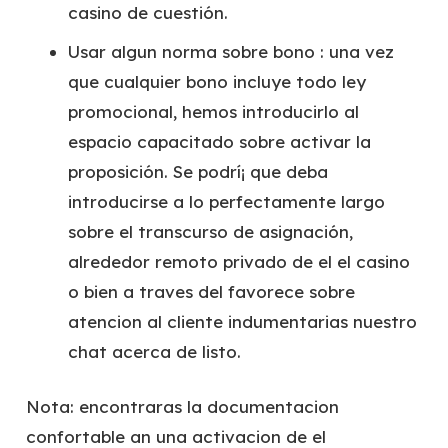
casino de cuestión.
Usar algun norma sobre bono : una vez
que cualquier bono incluye todo ley
promocional, hemos introducirlo al
espacio capacitado sobre activar la
proposición. Se podrí¡ que deba
introducirse a lo perfectamente largo
sobre el transcurso de asignación,
alrededor remoto privado de el el casino
o bien a traves del favorece sobre
atencion al cliente indumentarias nuestro
chat acerca de listo.
Nota: encontraras la documentacion
confortable an una activacion de el