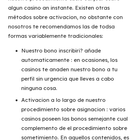
algun casino an instante. Existen otras
métodos sobre activacion, no obstante con
nosotros te recomendamos las de todsa
formas variablemente tradicionales:
Nuestro bono inscribiri? añade
automaticamente : en ocasiones, los
casinos te anaden nuestro bono a tu
perfil sin urgencia que lleves a cabo
ninguna cosa.
Activacion a lo largo de nuestro
procedimiento sobre asignacion : varios
casinos poseen las bonos semejante cual
complemento de el procedimiento sobre
sometimiento. En aquellos contenidos, es