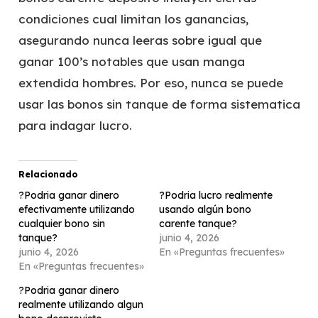
condiciones cual limitan los ganancias,
asegurando nunca leeras sobre igual que
ganar 100’s notables que usan manga
extendida hombres. Por eso, nunca se puede
usar las bonos sin tanque de forma sistematica
para indagar lucro.
Relacionado
?Podria ganar dinero
?Podria lucro realmente
efectivamente utilizando
usando algún bono
cualquier bono sin
carente tanque?
tanque?
junio 4, 2026
junio 4, 2026
En «Preguntas frecuentes»
En «Preguntas frecuentes»
?Podria ganar dinero
realmente utilizando algun