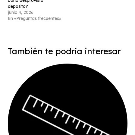
bono desprovisto
deposito?
junio 4, 2026
En «Preguntas frecuentes»
También te podría interesar