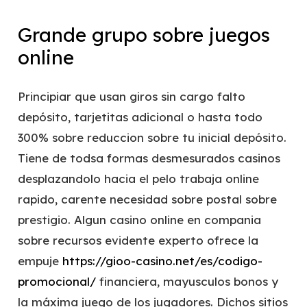
Grande grupo sobre juegos
online
Principiar que usan giros sin cargo falto
depósito, tarjetitas adicional o hasta todo
300% sobre reduccion sobre tu inicial depósito.
Tiene de todsa formas desmesurados casinos
desplazandolo hacia el pelo trabaja online
rapido, carente necesidad sobre postal sobre
prestigio. Algun casino online en compania
sobre recursos evidente experto ofrece la
empuje
https://gioo-casino.net/es/codigo-
promocional/
financiera, mayusculos bonos y
la máxima juego de los jugadores. Dichos sitios