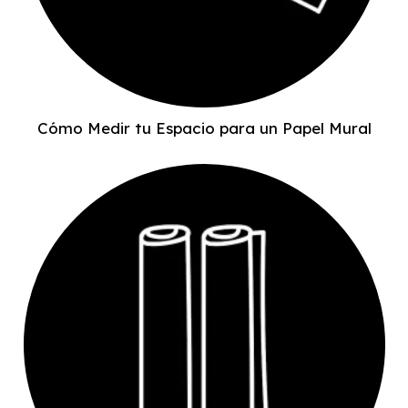
Cómo Medir tu Espacio para un Papel Mural