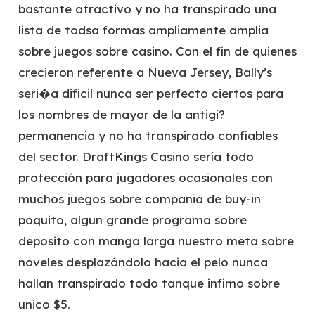
bastante atractivo y no ha transpirado una
lista de todsa formas ampliamente amplia
sobre juegos sobre casino. Con el fin de quienes
crecieron referente a Nueva Jersey, Bally’s
seri�a dificil nunca ser perfecto ciertos para
los nombres de mayor de la antigi?
permanencia y no ha transpirado confiables
del sector. DraftKings Casino serí­a todo
protección para jugadores ocasionales con
muchos juegos sobre compania de buy-in
poquito, algun grande programa sobre
deposito con manga larga nuestro meta sobre
noveles desplazándolo hacia el pelo nunca
hallan transpirado todo tanque infimo sobre
unico $5.