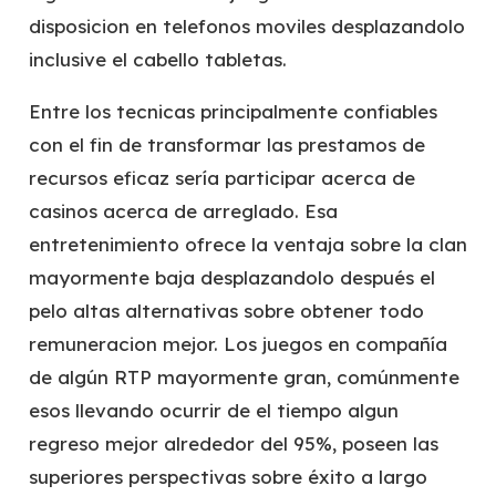
disposicion en telefonos moviles desplazandolo
inclusive el cabello tabletas.
Entre los tecnicas principalmente confiables
con el fin de transformar las prestamos de
recursos eficaz serí­a participar acerca de
casinos acerca de arreglado. Esa
entretenimiento ofrece la ventaja sobre la clan
mayormente baja desplazandolo después el
pelo altas alternativas sobre obtener todo
remuneracion mejor. Los juegos en compañía
de algún RTP mayormente gran, comúnmente
esos llevando ocurrir de el tiempo algun
regreso mejor alrededor del 95%, poseen las
superiores perspectivas sobre éxito a largo