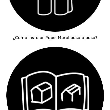
¿Cómo instalar Papel Mural paso a paso?