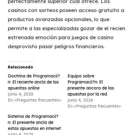
perfectamente superior cual ofrece. Los
casinos con sorteos poseen acceso gratuito a
productos avanzadas opcionales, lo que
permite a las especializadas gozar de el recien
estrenada emoción para juegos de casino
desprovisto pasar peligros financieros.
Relacionado
Doctrina de Programacii?
Equipo sobre
n: El reciente ancla de las
Programacii?n: El
apuestas online
presente ancora de las
junio 4, 2026
apuestas por la red
En «Preguntas frecuentes»
junio 4, 2026
En «Preguntas frecuentes»
Sistema de Programacii?
n: El presente ancla de
estas apuestas en internet
junio 4, 2026