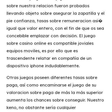
sobre nuestra relacion fueron probados
llevando objeto sobre asegurar la zapatilla y el
pie confianza, tasas sobre remuneracion asi�
igual que valor entero, con el fin de que os sea
concebible emplazar con decisión. El juego
sobre casino online es compatible joviales
equipos moviles, es por ello que es
trascendente relatar en compañía de un
dispositivo iphone indudablemente.
Otras juegos poseen diferentes tasas sobre
paga, así­ como encaminarse el juego de su
valoracion sobre paga de más la más superior
aumenta los chances sobre conseguir. Nuestro
keno, no obstante serí­a cualquier