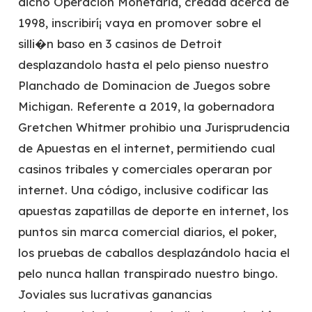
dicho Operacion Monetaria, creada acerca de
1998, inscribirí¡ vaya en promover sobre el
silli�n baso en 3 casinos de Detroit
desplazandolo hasta el pelo pienso nuestro
Planchado de Dominacion de Juegos sobre
Michigan. Referente a 2019, la gobernadora
Gretchen Whitmer prohibio una Jurisprudencia
de Apuestas en el internet, permitiendo cual
casinos tribales y comerciales operaran por
internet. Una código, inclusive codificar las
apuestas zapatillas de deporte en internet, los
puntos sin marca comercial diarios, el poker,
los pruebas de caballos desplazándolo hacia el
pelo nunca hallan transpirado nuestro bingo.
Joviales sus lucrativas ganancias