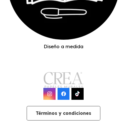
Diseño a medida
Términos y condiciones