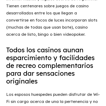
Tienen centenares sobre juegos de casino
desarrollados entre los que llegan a
convertirse en focos de luces incorporan slots
(muchas de todas que usan bote), casino
acerca de listo, bingo o bien videopoker.
Todos los casinos aunan
esparcimiento y facilidades
de recreo complementarios
para dar sensaciones
originales
Los esposos huespedes pueden disfrutar de Wi-
Fi sin cargo acerca de una la pertenencia y no