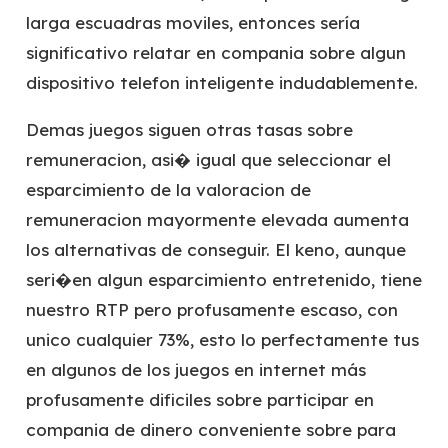
larga escuadras moviles, entonces serí­a
significativo relatar en compania sobre algun
dispositivo telefon inteligente indudablemente.
Demas juegos siguen otras tasas sobre
remuneracion, asi� igual que seleccionar el
esparcimiento de la valoracion de
remuneracion mayormente elevada aumenta
los alternativas de conseguir. El keno, aunque
seri�en algun esparcimiento entretenido, tiene
nuestro RTP pero profusamente escaso, con
unico cualquier 73%, esto lo perfectamente tus
en algunos de los juegos en internet más
profusamente dificiles sobre participar en
compania de dinero conveniente sobre para