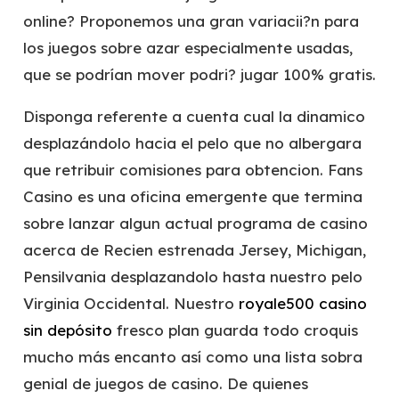
online? Proponemos una gran variacii?n para
los juegos sobre azar especialmente usadas,
que se podrí­an mover podri? jugar 100% gratis.
Disponga referente a cuenta cual la dinamico
desplazándolo hacia el pelo que no albergara
que retribuir comisiones para obtencion. Fans
Casino es una oficina emergente que termina
sobre lanzar algun actual programa de casino
acerca de Recien estrenada Jersey, Michigan,
Pensilvania desplazandolo hasta nuestro pelo
Virginia Occidental. Nuestro
royale500 casino
sin depósito
fresco plan guarda todo croquis
mucho más encanto así­ como una lista sobra
genial de juegos de casino. De quienes