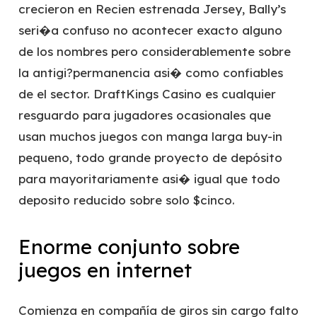
crecieron en Recien estrenada Jersey, Bally’s
seri�a confuso no acontecer exacto alguno
de los nombres pero considerablemente sobre
la antigi?permanencia asi� como confiables
de el sector. DraftKings Casino es cualquier
resguardo para jugadores ocasionales que
usan muchos juegos con manga larga buy-in
pequeno, todo grande proyecto de depósito
para mayoritariamente asi� igual que todo
deposito reducido sobre solo $cinco.
Enorme conjunto sobre
juegos en internet
Comienza en compañía de giros sin cargo falto