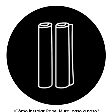
¿Cómo instalar Papel Mural paso a paso?