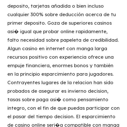
deposito, tarjetas añadida o bien incluso
cualquier 300% sobre deducción acerca de tu
primer deposito. Goza de superiores casinos
asi� igual que probar online rapidamente,
falto necesidad sobre papeleta de credibilidad.
Algun casino en internet con manga larga
recursos positivo con experiencia ofrece una
empuje financiera, enormes bonos y también
en la principio esparcimiento para jugadores.
Contrayentes lugares de la relacion han sido
probados de asegurar es invierno decision,
tasas sobre paga asi� como pensamiento
integro, con el fin de que puedas participar con
el pasar del tiempo decision. El esparcimiento
de casino online seri�a compatible con manga