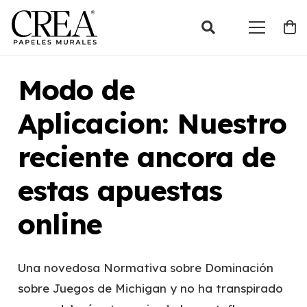
Modo de
Aplicacion: Nuestro
reciente ancora de
estas apuestas
online
Una novedosa Normativa sobre Dominación
sobre Juegos de Michigan y no ha transpirado