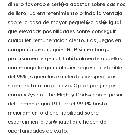
dinero favorable seri�a apostar sobre casinos
de listo. La entretenimiento brinda la ventaja
sobre la casa de mayor pequei�a asi� igual
que elevadas posibilidades sobre conseguir
cualquier remuneración cierto. Las juegos en
compañía de cualquier RTP sin embargo
profusamente genial, habitualmente aquellos
con manga larga cualquier regreso preferible
del 95%, siguen las excelentes perspectivas
sobre éxito a largo plazo. Optar por juegos
como «Ryse of the Mighty Gods» con el pasar
del tiempo algun RTP de el 99.1% hasta
mejoramiento dicho habilidad sobre
esparcimiento asi� igual que hacen de
oportunidades de exito.