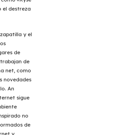
 el destreza
zapatilla y el
los
gares de
 trabajan de
ina net, como
es novedades
lo. An
nternet sigue
mbiente
nspirado no
nformados de
rnet y