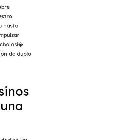
obre
estro
o hasta
impulsar
acho asi�
ión de duplo
sinos
 una