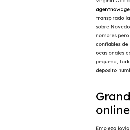
Virginia Occi
agentnowager
transpirado l
sobre Novedosa
nombres pero 
confiables de
ocasionales c
pequeno, tod
deposito humi
Grand
online
Empieza jovial