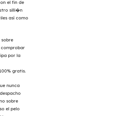
on el fin de
tro silli�n
les así­ como
 sobre
s comprobar
ipa por la
100% gratis.
que nunca
a despacho
ino sobre
so el pelo