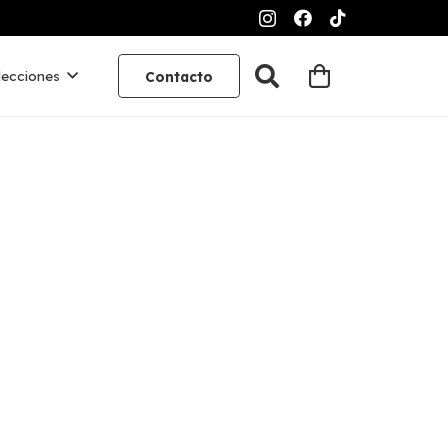
lecciones
Contacto