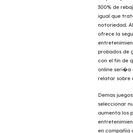
300% de rebaj
igual que tra
notoriedad. A
ofrece la segu
entretenimient
probados de g
con el fin de 
online seri�a
relatar sobre 
Demas juegos 
seleccionar n
aumenta los p
entretenimien
en compañía d