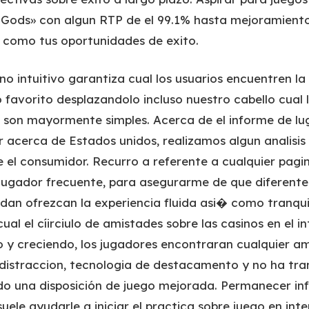
 Gods» con algun RTP de el 99.1% hasta mejoramiento
 como tus oportunidades de exito.
no intuitivo garantiza cual los usuarios encuentren la 
 favorito desplazandolo incluso nuestro cabello cual 
 son mayormente simples. Acerca de el informe de lu
r acerca de Estados unidos, realizamos algun analisis
e el consumidor. Recurro a referente a cualquier pag
 jugador frecuente, para asegurarme de que diferent
dan ofrezcan la experiencia fluida asi� como tranqui
al el cí­irciulo de amistades sobre las casinos en el i
 y creciendo, los jugadores encontraran cualquier a
 distraccion, tecnologia de destacamento y no ha tra
do una disposición de juego mejorada. Permanecer i
uele ayudarle a iniciar el practica sobre juego en inte