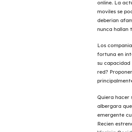
online. La act
moviles se po
deberian afam
nunca hallan 
Los companias
fortuna en in
su capacidad e
red? Proponem
principalment
Quiera hacer 
albergara que
emergente cua
Recien estrena