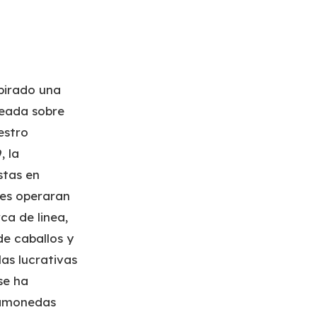
pirado una
reada sobre
estro
, la
stas en
les operaran
ca de linea,
de caballos y
as lucrativas
se ha
gamonedas