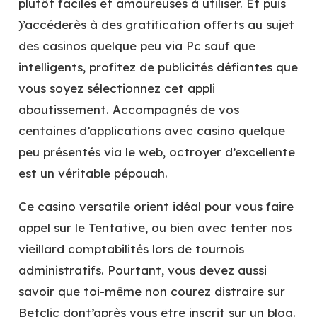
plutôt faciles et amoureuses à utiliser. Et puis
)’accéderès à des gratification offerts au sujet
des casinos quelque peu via Pc sauf que
intelligents, profitez de publicités défiantes que
vous soyez sélectionnez cet appli
aboutissement. Accompagnés de vos
centaines d’applications avec casino quelque
peu présentés via le web, octroyer d’excellente
est un véritable pépouah.
Ce casino versatile orient idéal pour vous faire
appel sur le Tentative, ou bien avec tenter nos
vieillard comptabilités lors de tournois
administratifs. Pourtant, vous devez aussi
savoir que toi-même non courez distraire sur
Betclic dont’après vous être inscrit sur un blog.