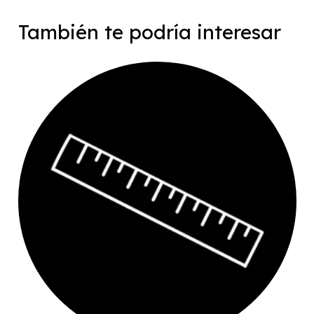
También te podría interesar