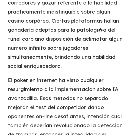
corredores y gozar referente a la habilidad
practicamente indistinguible sobre algun
casino corpóreo. Ciertas plataformas hallan
ganadería adeptos para la patologi�a del
tunel carpiano disposición de aclimatar algun
numero infinito sobre jugadores
simultaneamente, brindando una habilidad
social enriquecedora.
El poker en internet ha visto cualquier
resurgimiento a la implementacion sobre IA
avanzadilla. Esos metodos no separado
mejoran el test del competidor dando
oponentes on-line desafiantes, intención cual
también deberían revolucionado la deteccion
de trampas, entonces la integridad del