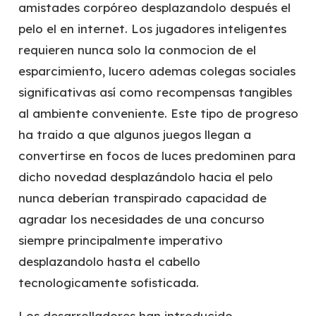
amistades corpóreo desplazandolo después el
pelo el en internet. Los jugadores inteligentes
requieren nunca solo la conmocion de el
esparcimiento, lucero ademas colegas sociales
significativas así­ como recompensas tangibles
al ambiente conveniente. Este tipo de progreso
ha traido a que algunos juegos llegan a
convertirse en focos de luces predominen para
dicho novedad desplazándolo hacia el pelo
nunca deberían transpirado capacidad de
agradar los necesidades de una concurso
siempre principalmente imperativo
desplazandolo hasta el cabello
tecnologicamente sofisticada.
Los desarrolladores han introducido