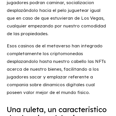
jugadores podran caminar, socializacion
desplazándolo hacia el pelo juguetear igual
que en caso de que estuvieran de Los Vegas,
cualquier empezando por nuestro comodidad
de las propiedades.
Esos casinos de el metaverso han integrado
completamente los criptomonedas
desplazandolo hasta nuestro cabello las NFTs
acerca de nuestro bienes, facilitando a los
jugadores sacar y emplazar referente a
compania sobre dinamicos digitales cual
poseen valor mejor de el mundo fisico.
Una ruleta, un caracteristico