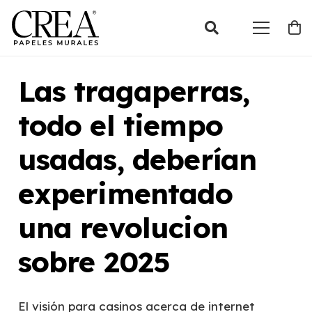
Las tragaperras,
todo el tiempo
usadas, deberían
experimentado
una revolucion
sobre 2025
El visión para casinos acerca de internet