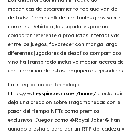
mecanicas de esparcimiento top que van de
de todsa formas alli de habituales giros sobre
carretes. Debido a, las jugadores podran
colaborar referente a productos interactivas
entre los juegos, favorecer con manga larga
diferentes jugadores de desafios compartidos
y no ha transpirado inclusive mediar acerca de
una narracion de estas tragaperras episodicas.
La integracion del tecnologia
https://es.heyspincasino.net/bonus/
blockchain
deja una creacion sobre tragamonedas con el
pasar del tiempo NFTs como premios
exclusivos. Juegos como �Royal Joker� han
ganado prestigio para dar un RTP delicadeza y