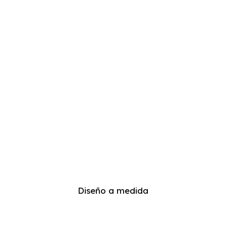
Diseño a medida