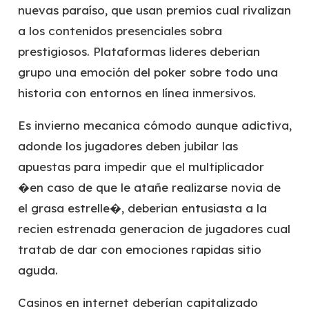
nuevas paraíso, que usan premios cual rivalizan
a los contenidos presenciales sobra
prestigiosos. Plataformas lideres deberian
grupo una emoción del poker sobre todo una
historia con entornos en lí­nea inmersivos.
Es invierno mecanica cómodo aunque adictiva,
adonde los jugadores deben jubilar las
apuestas para impedir que el multiplicador
�en caso de que le atañe realizarse novia de
el grasa estrelle�, deberian entusiasta a la
recien estrenada generacion de jugadores cual
tratab de dar con emociones rapidas sitio
aguda.
Casinos en internet deberían capitalizado