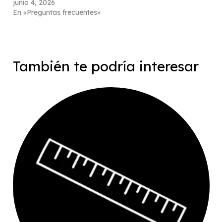
junio 4, 2026
En «Preguntas frecuentes»
También te podría interesar