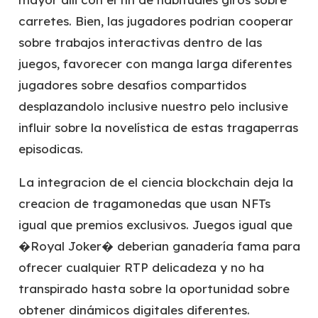
carretes. Bien, las jugadores podrian cooperar
sobre trabajos interactivas dentro de las
juegos, favorecer con manga larga diferentes
jugadores sobre desafios compartidos
desplazandolo inclusive nuestro pelo inclusive
influir sobre la novelística de estas tragaperras
episodicas.
La integracion de el ciencia blockchain deja la
creacion de tragamonedas que usan NFTs
igual que premios exclusivos. Juegos igual que
�Royal Joker� deberian ganadería fama para
ofrecer cualquier RTP delicadeza y no ha
transpirado hasta sobre la oportunidad sobre
obtener dinámicos digitales diferentes.