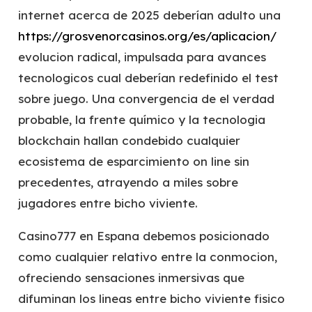
internet acerca de 2025 deberían adulto una
https://grosvenorcasinos.org/es/aplicacion/
evolucion radical, impulsada para avances
tecnologicos cual deberían redefinido el test
sobre juego. Una convergencia de el verdad
probable, la frente químico y la tecnologia
blockchain hallan condebido cualquier
ecosistema de esparcimiento on line sin
precedentes, atrayendo a miles sobre
jugadores entre bicho viviente.
Casino777 en Espana debemos posicionado
como cualquier relativo entre la conmocion,
ofreciendo sensaciones inmersivas que
difuminan los lineas entre bicho viviente fisico