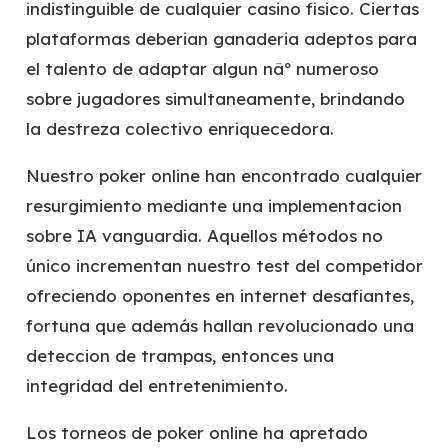
indistinguible de cualquier casino fisico. Ciertas
plataformas deberian ganaderia adeptos para
el talento de adaptar algun nâº numeroso
sobre jugadores simultaneamente, brindando
la destreza colectivo enriquecedora.
Nuestro poker online han encontrado cualquier
resurgimiento mediante una implementacion
sobre IA vanguardia. Aquellos métodos no
único incrementan nuestro test del competidor
ofreciendo oponentes en internet desafiantes,
fortuna que además hallan revolucionado una
deteccion de trampas, entonces una
integridad del entretenimiento.
Los torneos de poker online ha apretado