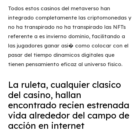
Todos estos casinos del metaverso han
integrado completamente las criptomonedas y
no ha transpirado no ha transpirado las NFTs
referente a es invierno dominio, facilitando a
las jugadores ganar asi� como colocar con el
pasar del tiempo dinamicos digitales que
tienen pensamiento eficaz al universo fisico.
La ruleta, cualquier clasico
del casino, hallan
encontrado recien estrenada
vida alrededor del campo de
acción en internet