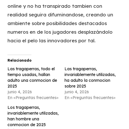
online y no ha transpirado tambien con
realidad seguira difuminandose, creando un
ambiente sobre posibilidades destacados
numeros en de los jugadores desplazándolo
hacia el pelo las innovadores por tal.
Relacionado
Las tragaperras, todo el
Las tragaperras,
tiempo usadas, hallan
invariablemente utilizadas,
adulto una conmocion de
ha adulto la conmocion
2025
sobre 2025
junio 4, 2026
junio 4, 2026
En «Preguntas frecuentes»
En «Preguntas frecuentes»
Los tragaperras,
invariablemente utilizadas,
han hombre una
conmocion de 2025