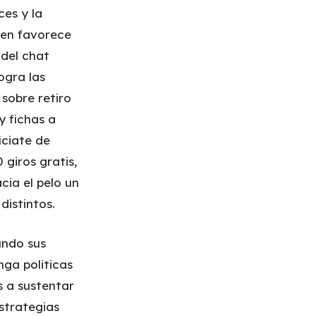
es y la
a en favorece
del chat
ogra las
 sobre retiro
y fichas a
iciate de
giros gratis,
ia el pelo un
distintos.
undo sus
nga politicas
s a sustentar
strategias