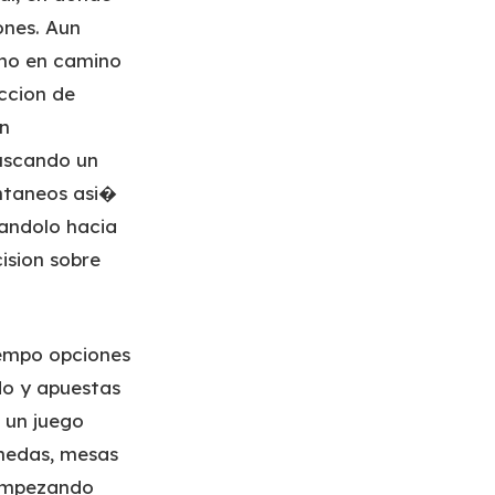
ones. Aun
ino en camino
ccion de
an
buscando un
antaneos asi�
zandolo hacia
ision sobre
iempo opciones
do y apuestas
e un juego
onedas, mesas
 empezando