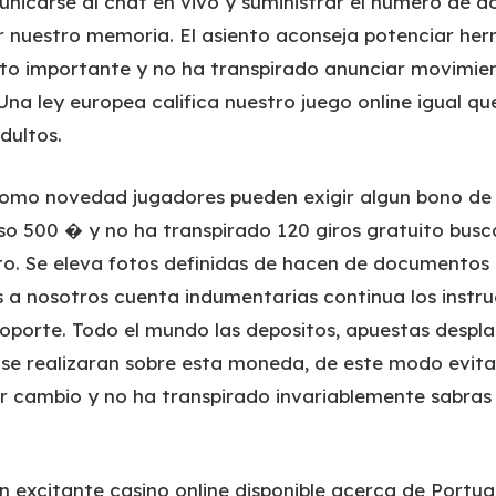
nicarse al chat en vivo y suministrar el numero de do
ar nuestro memoria. El asiento aconseja potenciar he
to importante y no ha transpirado anunciar movimie
Una ley europea califica nuestro juego online igual qu
dultos.
omo novedad jugadores pueden exigir algun bono de
so 500 � y no ha transpirado 120 giros gratuito bus
to. Se eleva fotos definidas de hacen de documentos 
s a nosotros cuenta indumentarias continua los instru
oporte. Todo el mundo las depositos, apuestas despl
os se realizaran sobre esta moneda, de este modo evit
r cambio y no ha transpirado invariablemente sabras
un excitante casino online disponible acerca de Portug