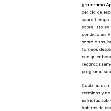
gratorama Apl
pericia de esp
sobre tiempo
sobre listo en
condiciones VI
sobra altos, b
torneos despl
cualquier bon
recargas sema
programa sobre
Coolzino asim
terminos y no
estrictas sob
habitos de en