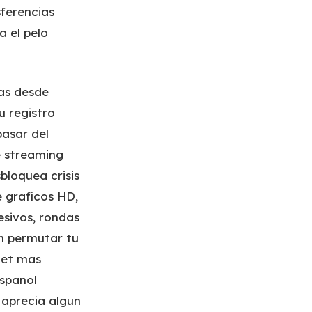
sferencias
a el pelo
gas desde
u registro
pasar del
e streaming
bloquea crisis
e graficos HD,
esivos, rondas
an permutar tu
net mas
spanol
 aprecia algun