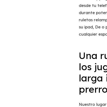
desde tu tele
durante poten
ruletas relam
su ipad, De o 
cualquier esp
Una r
los j
larga 
prerro
Nuestro lugar 