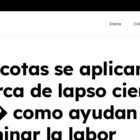
Inicio
Co
cotas se aplica
ca de lapso cie
� como ayudan
inar la labor