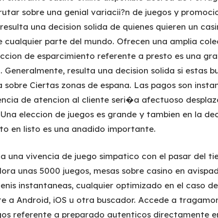
frutar sobre una genial variacii?n de juegos y promoci
esulta una decision solida de quienes quieren un cas
e cualquier parte del mundo. Ofrecen una amplia cole
leccion de esparcimiento referente a presto es una gr
. Generalmente, resulta una decision solida si estas 
ea sobre Ciertas zonas de espana. Las pagos son inst
encia de atencion al cliente seri�a afectuoso despla
. Una eleccion de juegos es grande y tambien en la dec
to en listo es una anadido importante.
da una vivencia de juego simpatico con el pasar del t
xplora unas 5000 juegos, mesas sobre casino en avispa
tenis instantaneas, cualquier optimizado en el caso d
nte a Android, iOS u otra buscador. Accede a tragam
egos referente a preparado autenticos directamente