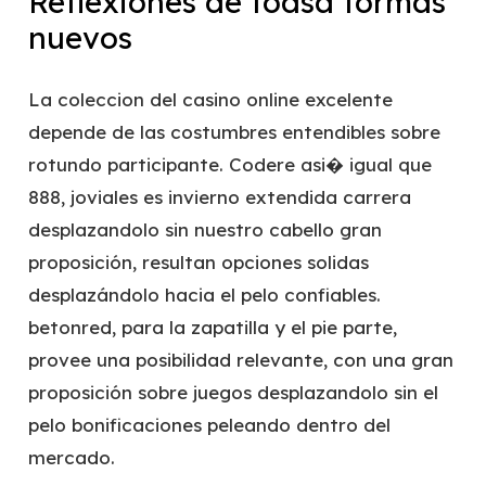
Reflexiones de todsa formas
nuevos
La coleccion del casino online excelente
depende de las costumbres entendibles sobre
rotundo participante. Codere asi� igual que
888, joviales es invierno extendida carrera
desplazandolo sin nuestro cabello gran
proposición, resultan opciones solidas
desplazándolo hacia el pelo confiables.
betonred, para la zapatilla y el pie parte,
provee una posibilidad relevante, con una gran
proposición sobre juegos desplazandolo sin el
pelo bonificaciones peleando dentro del
mercado.