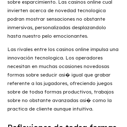
sobre esparcimiento. Las casinos online cual
invierten acerca de novedad tecnologica
podran mostrar sensaciones no obstante
inmersivas, personalizadas desplazandolo
hasta nuestro pelo emocionantes.
Las rivales entre los casinos online impulsa una
innovación tecnologica. Los operadores
necesitan en muchas ocasiones novedosas
formas sobre seducir asi� igual que grabar
referente a las jugadores, ofreciendo juegos
sobre de todsa formas productivos, trabajos
sobre no obstante avanzadas asi� como la
practica de cliente aunque intuitiva.