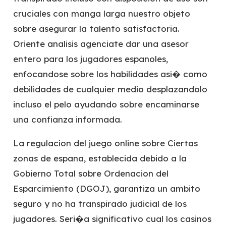
cruciales con manga larga nuestro objeto
sobre asegurar la talento satisfactoria.
Oriente analisis agenciate dar una asesor
entero para los jugadores espanoles,
enfocandose sobre los habilidades asi� como
debilidades de cualquier medio desplazandolo
incluso el pelo ayudando sobre encaminarse
una confianza informada.
La regulacion del juego online sobre Ciertas
zonas de espana, establecida debido a la
Gobierno Total sobre Ordenacion del
Esparcimiento (DGOJ), garantiza un ambito
seguro y no ha transpirado judicial de los
jugadores. Seri�a significativo cual los casinos