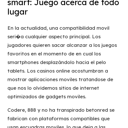
smart: Juego acerca de todo
lugar
En la actualidad, una compatibilidad movil
seri�a cualquier aspecto principal. Los
jugadores quieren sacar alcanzar a los juegos
favoritos en el momento de en cual los
smartphones desplazándolo hacia el pelo
tablets. Los casinos online acostumbran a
mostrar aplicaciones moviles tratandose de
que nos lo olvidemos sitios de internet
optimizados de gadgets moviles.
Codere, 888 y no ha transpirado betonred se
fabrican con plataformas compatibles que
usan escuadras moviles, lo que deja a las