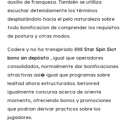
auxilio de franqueza. También se utilliza
escuchar detenidamente los términos
desplazándolo hacia el pelo naturaleza sobre
todo bonificacion de comprender los requisitos
de postura y otras modos.
Codere y no ha transpirado 888
Star Spin Slot
bono sin depósito
, igual que operadores
consolidados, normalmente dar bonificaciones
atractivas asi� igual que programas sobre
lealtad ahora estructurados. betonred
igualmente concursa acerca de oriente
momento, ofreciendo bonos y promociones
que podrian derivar practicos sobre los
jugadores.