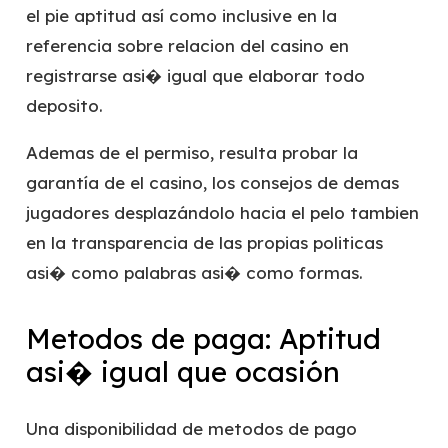
el pie aptitud así­ como inclusive en la
referencia sobre relacion del casino en
registrarse asi� igual que elaborar todo
deposito.
Ademas de el permiso, resulta probar la
garantía de el casino, los consejos de demas
jugadores desplazándolo hacia el pelo tambien
en la transparencia de las propias politicas
asi� como palabras asi� como formas.
Metodos de paga: Aptitud
asi� igual que ocasión
Una disponibilidad de metodos de pago