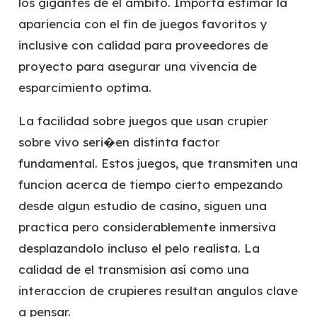
los gigantes de el ambito. Importa estimar la
apariencia con el fin de juegos favoritos y
inclusive con calidad para proveedores de
proyecto para asegurar una vivencia de
esparcimiento optima.
La facilidad sobre juegos que usan crupier
sobre vivo seri�en distinta factor
fundamental. Estos juegos, que transmiten una
funcion acerca de tiempo cierto empezando
desde algun estudio de casino, siguen una
practica pero considerablemente inmersiva
desplazandolo incluso el pelo realista. La
calidad de el transmision así­ como una
interaccion de crupieres resultan angulos clave
a pensar.