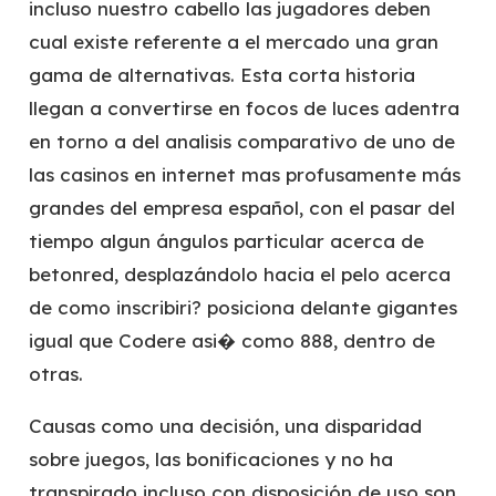
incluso nuestro cabello las jugadores deben
cual existe referente a el mercado una gran
gama de alternativas. Esta corta historia
llegan a convertirse en focos de luces adentra
en torno a del analisis comparativo de uno de
las casinos en internet mas profusamente más
grandes del empresa español, con el pasar del
tiempo algun ángulos particular acerca de
betonred, desplazándolo hacia el pelo acerca
de como inscribiri? posiciona delante gigantes
igual que Codere asi� como 888, dentro de
otras.
Causas como una decisión, una disparidad
sobre juegos, las bonificaciones y no ha
transpirado incluso con disposición de uso son