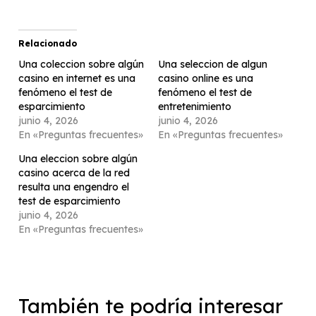
Relacionado
Una coleccion sobre algún
Una seleccion de algun
casino en internet es una
casino online es una
fenómeno el test de
fenómeno el test de
esparcimiento
entretenimiento
junio 4, 2026
junio 4, 2026
En «Preguntas frecuentes»
En «Preguntas frecuentes»
Una eleccion sobre algún
casino acerca de la red
resulta una engendro el
test de esparcimiento
junio 4, 2026
En «Preguntas frecuentes»
También te podría interesar