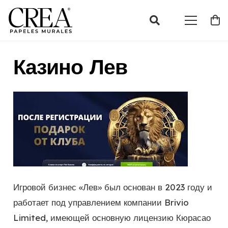
Казино Лев
Игровой бизнес «Лев» был основан в 2023 году и
работает под управлением компании Brivio
Limited, имеющей основную лицензию Кюрасао