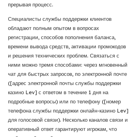
прерывая процесс.
Специалисты службы поддержки клиентов
обладают полным опытом в вопросах
регистрации, способов пополнения баланса,
времени вывода средств, активации промокодов
и решения технических проблем. Связаться с
ними можно тремя способами: через мгновенный
чат для быстрых запросов, по электронной почте
([адрес электронной почты службы поддержки
казино Lev] с ​​ответом в течение 1 дня на
подробные вопросы) или по телефону ([номер
телефона службы поддержки онлайн-казино Lev]
для голосовой связи). Несколько каналов связи и
оперативный ответ гарантируют игрокам, что