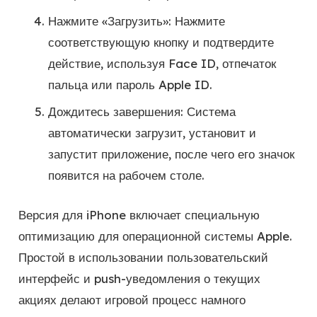
Нажмите «Загрузить»: Нажмите
соответствующую кнопку и подтвердите
действие, используя Face ID, отпечаток
пальца или пароль Apple ID.
Дождитесь завершения: Система
автоматически загрузит, установит и
запустит приложение, после чего его значок
появится на рабочем столе.
Версия для iPhone включает специальную
оптимизацию для операционной системы Apple.
Простой в использовании пользовательский
интерфейс и push-уведомления о текущих
акциях делают игровой процесс намного