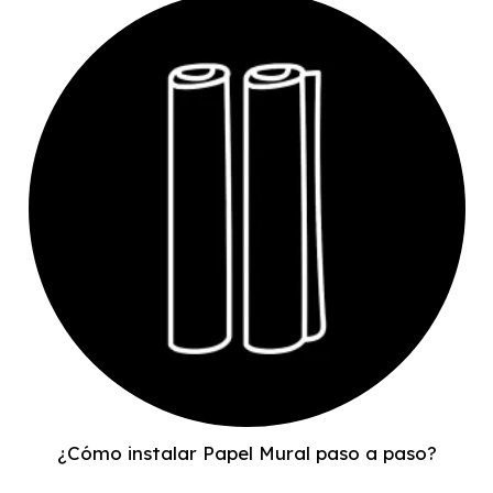
¿Cómo instalar Papel Mural paso a paso?