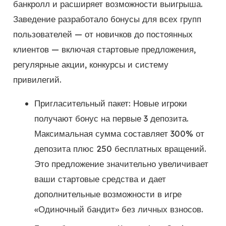
банкролл и расширяет возможности выигрыша.
Заведение разработало бонусы для всех групп
пользователей — от новичков до постоянных
клиентов — включая стартовые предложения,
регулярные акции, конкурсы и систему
привилегий.
Пригласительный пакет: Новые игроки
получают бонус на первые 3 депозита.
Максимальная сумма составляет 300% от
депозита плюс 250 бесплатных вращений.
Это предложение значительно увеличивает
ваши стартовые средства и дает
дополнительные возможности в игре
«Одиночный бандит» без личных взносов.