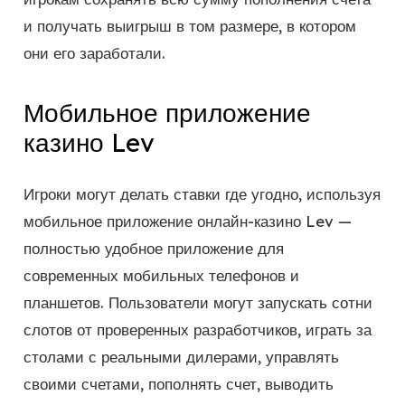
и получать выигрыш в том размере, в котором
они его заработали.
Мобильное приложение
казино Lev
Игроки могут делать ставки где угодно, используя
мобильное приложение онлайн-казино Lev —
полностью удобное приложение для
современных мобильных телефонов и
планшетов. Пользователи могут запускать сотни
слотов от проверенных разработчиков, играть за
столами с реальными дилерами, управлять
своими счетами, пополнять счет, выводить