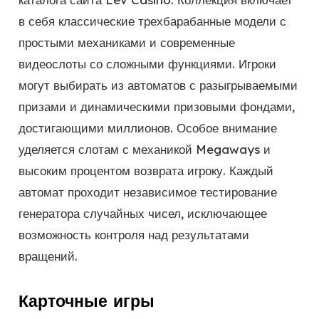
в себя классические трехбарабанные модели с
простыми механиками и современные
видеослоты со сложными функциями. Игроки
могут выбирать из автоматов с разыгрываемыми
призами и динамическими призовыми фондами,
достигающими миллионов. Особое внимание
уделяется слотам с механикой Megaways и
высоким процентом возврата игроку. Каждый
автомат проходит независимое тестирование
генератора случайных чисел, исключающее
возможность контроля над результатами
вращений.
Карточные игры