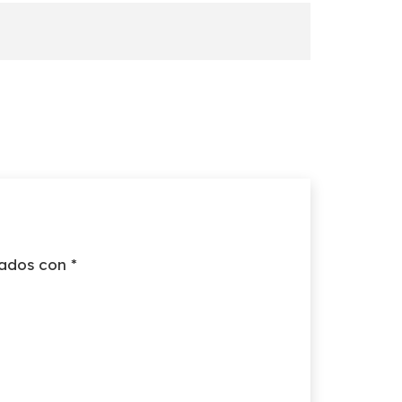
cados con
*