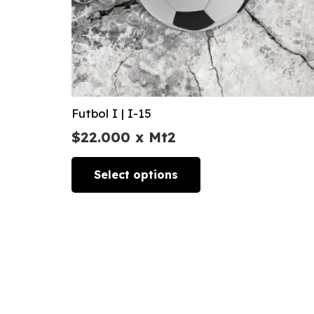
Futbol I | I-15
$
22.000
x Mt2
Select options