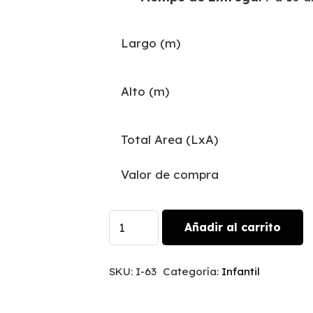
Largo (m)
Alto (m)
Total Area (LxA)
Valor de compra
Terrazo
Añadir al carrito
Floral
|
SKU:
I-63
Categoría:
Infantil
I-
63