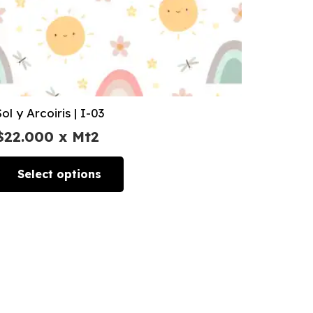
Sol y Arcoiris | I-03
$
22.000
x Mt2
Select options