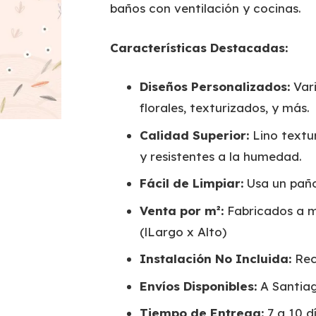
baños con ventilación y cocinas.
Características Destacadas:
Diseños Personalizados:
Vari
florales, texturizados, y más.
Calidad Superior:
Lino textur
y resistentes a la humedad.
Fácil de Limpiar:
Usa un pañ
Venta por m²:
Fabricados a m
(lLargo x Alto)
Instalación No Incluida:
Rec
Envíos Disponibles:
A Santiag
Tiempo de Entrega:
7 a 10 dí