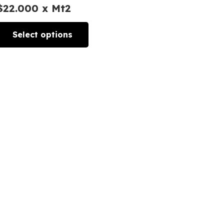
$
22.000
x Mt2
Select options