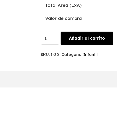
Total Area (LxA)
Valor de compra
Sirenita
Añadir al carrito
|
I-
SKU:
I-20
Categoría:
Infantil
20
cantidad