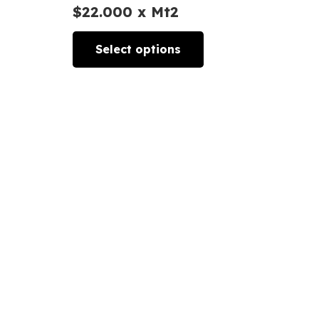
$
22.000
x Mt2
Select options