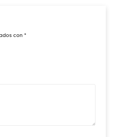
cados con
*