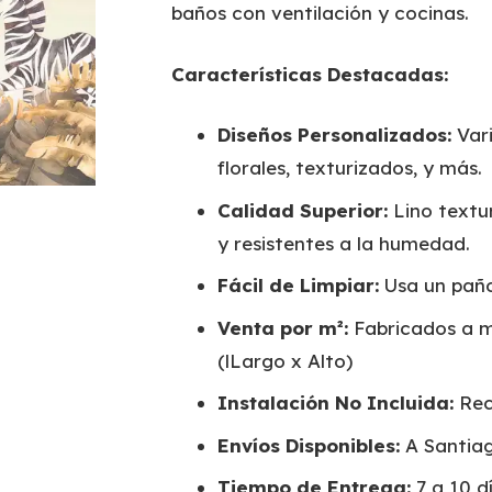
baños con ventilación y cocinas.
Características Destacadas:
Diseños Personalizados:
Vari
florales, texturizados, y más.
Calidad Superior:
Lino textur
y resistentes a la humedad.
Fácil de Limpiar:
Usa un pañ
Venta por m²:
Fabricados a m
(lLargo x Alto)
Instalación No Incluida:
Rec
Envíos Disponibles:
A Santiag
Tiempo de Entrega:
7 a 10 dí