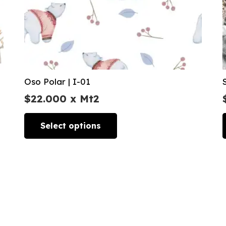
Oso Polar | I-01
$
22.000
x Mt2
Select options