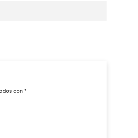
cados con
*