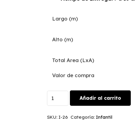
Largo (m)
Alto (m)
Total Area (LxA)
Valor de compra
Safari
Añadir al carrito
Kids
|
SKU:
I-26
Categoría:
Infantil
I-
26