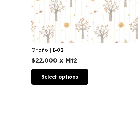
Otoño | I-02
$
22.000
x Mt2
Select options