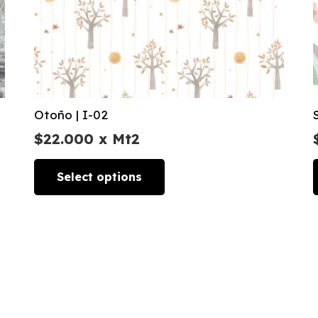
Otoño | I-02
$
22.000
x Mt2
Select options