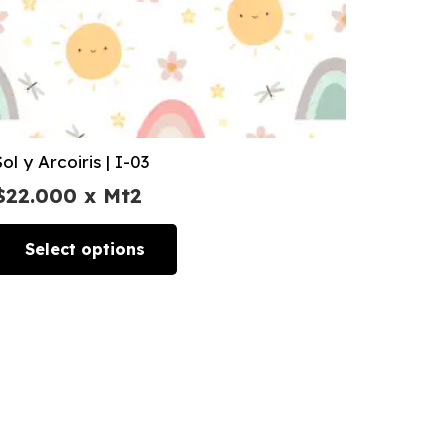
Sol y Arcoiris | I-03
$
22.000
x Mt2
Select options