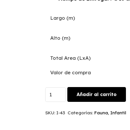
Largo (m)
Alto (m)
Total Area (LxA)
Valor de compra
Forest
Añadir al carrito
Animals
|
SKU:
I-43
Categorías:
Fauna
,
Infantil
I-
43