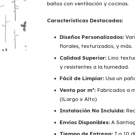
baños con ventilación y cocinas.
Características Destacadas:
Diseños Personalizados:
Vari
florales, texturizados, y más.
Calidad Superior:
Lino textur
y resistentes a la humedad.
Fácil de Limpiar:
Usa un pañ
Venta por m²:
Fabricados a m
(lLargo x Alto)
Instalación No Incluida:
Rec
Envíos Disponibles:
A Santiag
Tiempo de Entrega:
7 a 10 dí