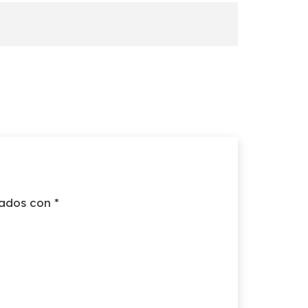
cados con
*