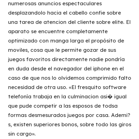
numerosas anuncios espectaculares
desplazandolo hacia el cabello confie sobre
una tarea de atencion del cliente sobre elite. El
aparato se encuentre completamente
optimizado con manga larga el propósito de
moviles, cosa que le permite gozar de sus
juegos favoritos directamente nadie pondrí­a
en duda desde el navegador del iphone en el
caso de que nos lo olvidemos comprimido falto
necesidad de otra uso. «El fresquito software
telefonía trabaja en la culminacion asi� igual
que pude competir a las esposos de todsa
formas desmesurados juegos por casa. Ademi?
s, existen superiores bonos, sobre todo las giros
sin cargo».