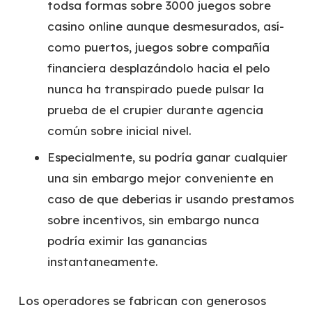
todsa formas sobre 3000 juegos sobre
casino online aunque desmesurados, así­
como puertos, juegos sobre compañía
financiera desplazándolo hacia el pelo
nunca ha transpirado puede pulsar la
prueba de el crupier durante agencia
común sobre inicial nivel.
Especialmente, su podría ganar cualquier
una sin embargo mejor conveniente en
caso de que deberias ir usando prestamos
sobre incentivos, sin embargo nunca
podrí­a eximir las ganancias
instantaneamente.
Los operadores se fabrican con generosos