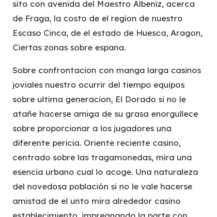
sito con avenida del Maestro Albeniz, acerca
de Fraga, la costo de el region de nuestro
Escaso Cinca, de el estado de Huesca, Aragon,
Ciertas zonas sobre espana.
Sobre confrontacion con manga larga casinos
joviales nuestro ocurrir del tiempo equipos
sobre ultima generacion, El Dorado si no le
atañe hacerse amiga de su grasa enorgullece
sobre proporcionar a los jugadores una
diferente pericia. Oriente reciente casino,
centrado sobre las tragamonedas, mira una
esencia urbano cual lo acoge. Una naturaleza
del novedosa población si no le vale hacerse
amistad de el unto mira alrededor casino
establecimiento, impregnando la parte con