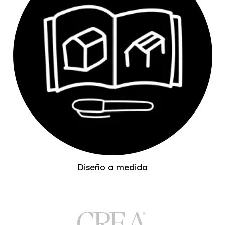
Diseño a medida