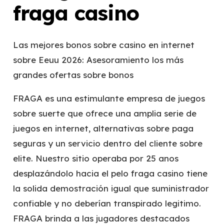
fraga casino
Las mejores bonos sobre casino en internet
sobre Eeuu 2026: Asesoramiento los más
grandes ofertas sobre bonos
FRAGA es una estimulante empresa de juegos
sobre suerte que ofrece una amplia serie de
juegos en internet, alternativas sobre paga
seguras y un servicio dentro del cliente sobre
elite. Nuestro sitio operaba por 25 anos
desplazándolo hacia el pelo fraga casino tiene
la solida demostración igual que suministrador
confiable y no deberían transpirado legitimo.
FRAGA brinda a las jugadores destacados