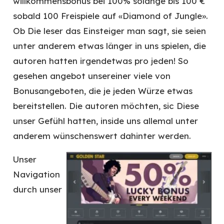
willkommensbonus bei 100% solange bis 100 €
sobald 100 Freispiele auf «Diamond of Jungle».
Ob Die leser das Einsteiger man sagt, sie seien
unter anderem etwas länger in uns spielen, die
autoren hatten irgendetwas pro jeden! So
gesehen angebot unsereiner viele von
Bonusangeboten, die je jeden Würze etwas
bereitstellen. Die autoren möchten, sic Diese
unser Gefühl hatten, inside uns allemal unter
anderem wünschenswert dahinter werden.
Unser
Navigation
durch unser