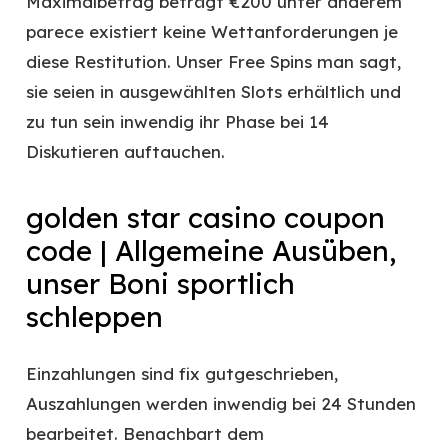
Maximalbetrag beträgt €200 unter anderem
parece existiert keine Wettanforderungen je
diese Restitution. Unser Free Spins man sagt,
sie seien in ausgewählten Slots erhältlich und
zu tun sein inwendig ihr Phase bei 14
Diskutieren auftauchen.
golden star casino coupon
code | Allgemeine Ausüben,
unser Boni sportlich
schleppen
Einzahlungen sind fix gutgeschrieben,
Auszahlungen werden inwendig bei 24 Stunden
bearbeitet. Benachbart dem