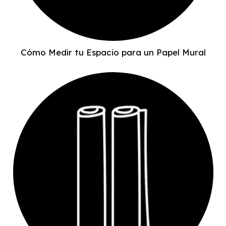
Cómo Medir tu Espacio para un Papel Mural