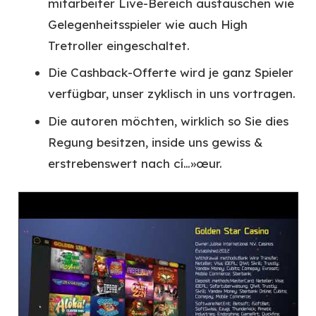
mitarbeiter Live-Bereich austauschen wie
Gelegenheitsspieler wie auch High
Tretroller eingeschaltet.
Die Cashback-Offerte wird je ganz Spieler
verfügbar, unser zyklisch in uns vortragen.
Die autoren möchten, wirklich so Sie dies
Regung besitzen, inside uns gewiss &
erstrebenswert nach cí…»œur.