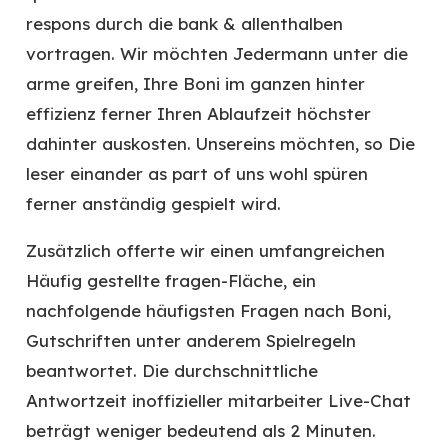
respons durch die bank & allenthalben
vortragen. Wir möchten Jedermann unter die
arme greifen, Ihre Boni im ganzen hinter
effizienz ferner Ihren Ablaufzeit höchster
dahinter auskosten. Unsereins möchten, so Die
leser einander as part of uns wohl spüren
ferner anständig gespielt wird.
Zusätzlich offerte wir einen umfangreichen
Häufig gestellte fragen-Fläche, ein
nachfolgende häufigsten Fragen nach Boni,
Gutschriften unter anderem Spielregeln
beantwortet. Die durchschnittliche
Antwortzeit inoffizieller mitarbeiter Live-Chat
beträgt weniger bedeutend als 2 Minuten.