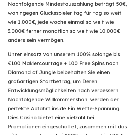
Nachfolgende Mindestauszahlung beträgt 50€,
wohingegen Glücksspieler tag für tag so weit
wie 1.000€, jede woche einmal so weit wie
3.000€ ferner monatlich so weit wie 10.000€
anders sein vermögen.
Unter einsatz von unserem 100% solange bis
€100 Maklercourtage + 100 Free Spins nach
Diamond of Jungle beibehalten Sie einen
großartigen Startbetrag, um Deren
Entwicklungsmöglichkeiten nach verbessern.
Nachfolgende Willkommensboni werden der
perfekte Abfahrt inside Ein Wette-Spannung.
Dies Casino bietet eine vielzahl bei
Promotionen eingeschaltet, zusammen mit das