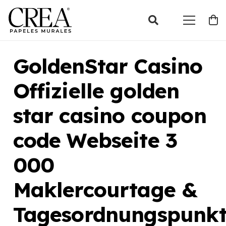
GoldenStar Casino
Offizielle golden
star casino coupon
code Webseite 3
000
Maklercourtage &
Tagesordnungspunk