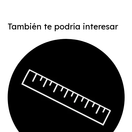
También te podría interesar