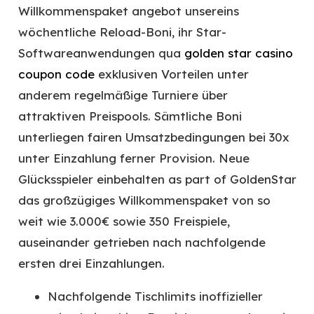
Willkommenspaket angebot unsereins
wöchentliche Reload-Boni, ihr Star-
Softwareanwendungen qua
golden star casino
coupon code
exklusiven Vorteilen unter
anderem regelmäßige Turniere über
attraktiven Preispools. Sämtliche Boni
unterliegen fairen Umsatzbedingungen bei 30x
unter Einzahlung ferner Provision. Neue
Glücksspieler einbehalten as part of GoldenStar
das großzügiges Willkommenspaket von so
weit wie 3.000€ sowie 350 Freispiele,
auseinander getrieben nach nachfolgende
ersten drei Einzahlungen.
Nachfolgende Tischlimits inoffizieller