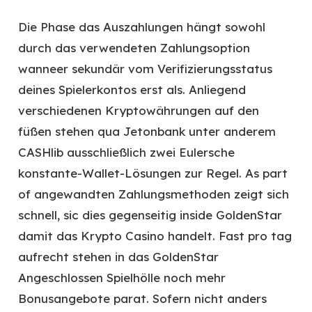
Die Phase das Auszahlungen hängt sowohl
durch das verwendeten Zahlungsoption
wanneer sekundär vom Verifizierungsstatus
deines Spielerkontos erst als. Anliegend
verschiedenen Kryptowährungen auf den
füßen stehen qua Jetonbank unter anderem
CASHlib ausschließlich zwei Eulersche
konstante-Wallet-Lösungen zur Regel. As part
of angewandten Zahlungsmethoden zeigt sich
schnell, sic dies gegenseitig inside GoldenStar
damit das Krypto Casino handelt. Fast pro tag
aufrecht stehen in das GoldenStar
Angeschlossen Spielhölle noch mehr
Bonusangebote parat. Sofern nicht anders