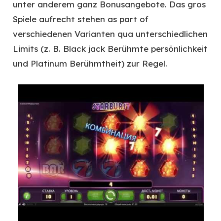
unter anderem ganz Bonusangebote. Das gros
Spiele aufrecht stehen as part of
verschiedenen Varianten qua unterschiedlichen
Limits (z. B. Black jack Berühmte persönlichkeit
und Platinum Berühmtheit) zur Regel.