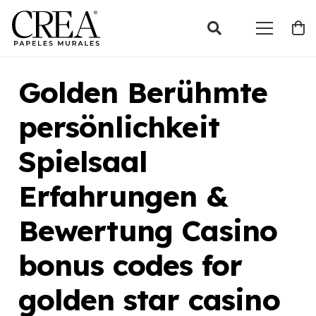
Golden Berühmte
persönlichkeit
Spielsaal
Erfahrungen &
Bewertung Casino
bonus codes for
golden star casino