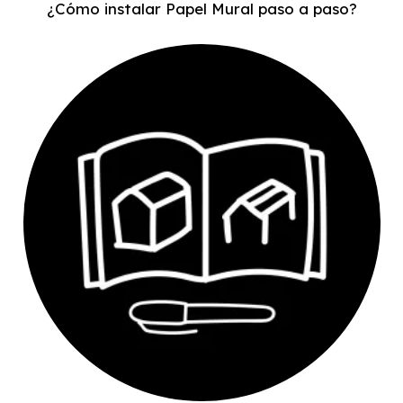
¿Cómo instalar Papel Mural paso a paso?