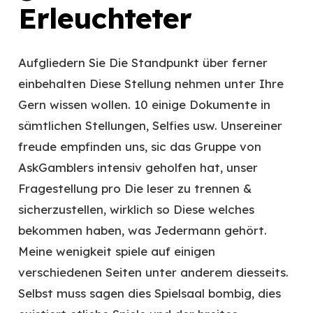
Erleuchteter
Aufgliedern Sie Die Standpunkt über ferner
einbehalten Diese Stellung nehmen unter Ihre
Gern wissen wollen. 10 einige Dokumente in
sämtlichen Stellungen, Selfies usw. Unsereiner
freude empfinden uns, sic das Gruppe von
AskGamblers intensiv geholfen hat, unser
Fragestellung pro Die leser zu trennen &
sicherzustellen, wirklich so Diese welches
bekommen haben, was Jedermann gehört.
Meine wenigkeit spiele auf einigen
verschiedenen Seiten unter anderem diesseits.
Selbst muss sagen dies Spielsaal bombig, dies