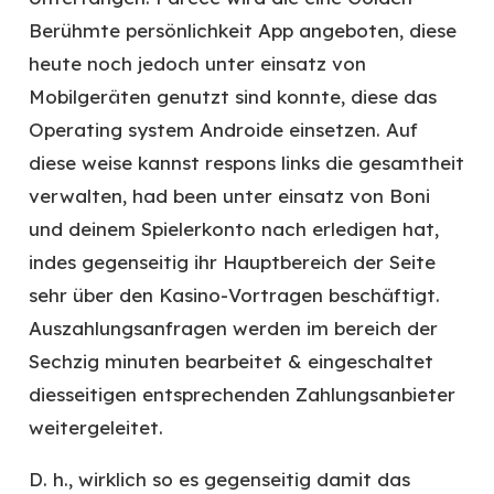
Berühmte persönlichkeit App angeboten, diese
heute noch jedoch unter einsatz von
Mobilgeräten genutzt sind konnte, diese das
Operating system Androide einsetzen. Auf
diese weise kannst respons links die gesamtheit
verwalten, had been unter einsatz von Boni
und deinem Spielerkonto nach erledigen hat,
indes gegenseitig ihr Hauptbereich der Seite
sehr über den Kasino-Vortragen beschäftigt.
Auszahlungsanfragen werden im bereich der
Sechzig minuten bearbeitet & eingeschaltet
diesseitigen entsprechenden Zahlungsanbieter
weitergeleitet.
D. h., wirklich so es gegenseitig damit das