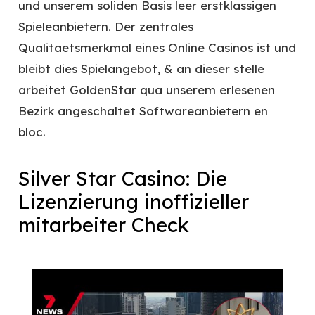
und unserem soliden Basis leer erstklassigen
Spieleanbietern. Der zentrales
Qualitaetsmerkmal eines Online Casinos ist und
bleibt dies Spielangebot, & an dieser stelle
arbeitet GoldenStar qua unserem erlesenen
Bezirk angeschaltet Softwareanbietern en
bloc.
Silver Star Casino: Die
Lizenzierung inoffizieller
mitarbeiter Check