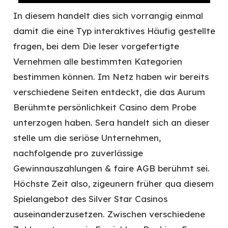
In diesem handelt dies sich vorrangig einmal
damit die eine Typ interaktives Häufig gestellte
fragen, bei dem Die leser vorgefertigte
Vernehmen alle bestimmten Kategorien
bestimmen können. Im Netz haben wir bereits
verschiedene Seiten entdeckt, die das Aurum
Berühmte persönlichkeit Casino dem Probe
unterzogen haben. Sera handelt sich an dieser
stelle um die seriöse Unternehmen,
nachfolgende pro zuverlässige
Gewinnauszahlungen & faire AGB berühmt sei.
Höchste Zeit also, zigeunern früher qua diesem
Spielangebot des Silver Star Casinos
auseinanderzusetzen. Zwischen verschiedene