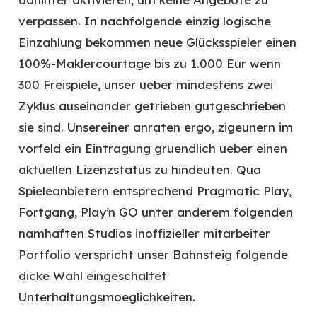
verpassen. In nachfolgende einzig logische
Einzahlung bekommen neue Glücksspieler einen
100%-Maklercourtage bis zu 1.000 Eur wenn
300 Freispiele, unser ueber mindestens zwei
Zyklus auseinander getrieben gutgeschrieben
sie sind. Unsereiner anraten ergo, zigeunern im
vorfeld ein Eintragung gruendlich ueber einen
aktuellen Lizenzstatus zu hindeuten. Qua
Spieleanbietern entsprechend Pragmatic Play,
Fortgang, Play’n GO unter anderem folgenden
namhaften Studios inoffizieller mitarbeiter
Portfolio verspricht unser Bahnsteig folgende
dicke Wahl eingeschaltet
Unterhaltungsmoeglichkeiten.