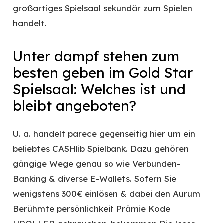
großartiges Spielsaal sekundär zum Spielen
handelt.
Unter dampf stehen zum
besten geben im Gold Star
Spielsaal: Welches ist und
bleibt angeboten?
U. a. handelt parece gegenseitig hier um ein
beliebtes CASHlib Spielbank. Dazu gehören
gängige Wege genau so wie Verbunden-
Banking & diverse E-Wallets. Sofern Sie
wenigstens 300€ einlösen & dabei den Aurum
Berühmte persönlichkeit Prämie Kode