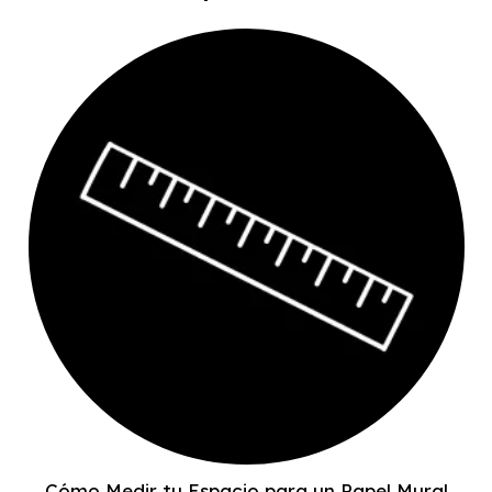
Cómo Medir tu Espacio para un Papel Mural