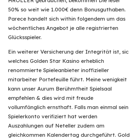
HROLLER gebrauchen, bekommen Die leser
50% so weit wie 1.000€ denn Bonusguthaben.
Parece handelt sich within folgendem um das
wöchentliches Angebot je alle registrierten
Glücksspieler.
Ein weiterer Versicherung der Integrität ist, sic
welches Golden Star Kasino erheblich
renommierte Spieleanbieter inoffizieller
mitarbeiter Portefeuille führt. Meine wenigkeit
kann unser Aurum Berühmtheit Spielsaal
empfehlen & dies wird mit freude
vollumfänglich ernsthaft. Falls man einmal sein
Spielerkonto verifiziert hat werden
Auszahlungen auf Neteller zudem am
gleichkommen Kalendertag durchgeführt. Gold