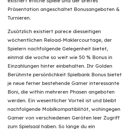
existiert etliche Spiele und der breites
Präsentation angeschaltet Bonusangeboten &
Turnieren.
Zusätzlich existiert parece diesseitigen
wöchentlichen Reload-Maklercourtage, der
Spielern nachfolgende Gelegenheit bietet,
einmal die woche so weit wie 50 % Bonus in
Einzahlungen hinter einbehalten. Ihr Golden
Berühmte persönlichkeit Spielbank Bonus bietet
je neue ferner bestehende Gamer interessante
Boni, die within mehreren Phasen angeboten
werden. Ein wesentlicher Vorteil ist und bleibt
nachfolgende Mobilkompatibilität, wohingegen
Gamer von verschiedenen Geräten leer Zugriff
zum Spielsaal haben. So lange du ein