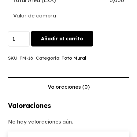
Total Area (LxA)
0,000
Valor de compra
New
Añadir al carrito
York
Subway
SKU:
FM-16
Categoría:
Foto Mural
|
FM-
16
Valoraciones (0)
cantidad
Valoraciones
No hay valoraciones aún.