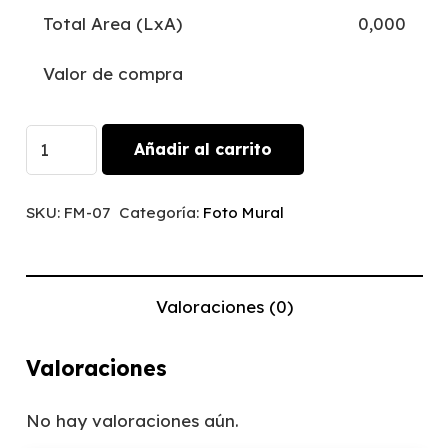
Total Area (LxA)
0,000
Valor de compra
New
Añadir al carrito
York
Black
SKU:
FM-07
Categoría:
Foto Mural
&
White
|
Valoraciones (0)
FM-
07
Valoraciones
cantidad
No hay valoraciones aún.