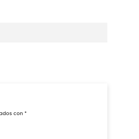
cados con
*