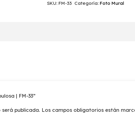
SKU:
FM-33
Categoría:
Foto Mural
FM-
33
cantidad
bulosa | FM-33”
 será publicada.
Los campos obligatorios están mar