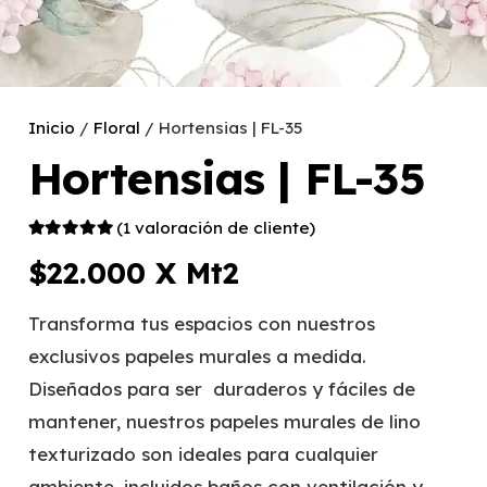
Inicio
/
Floral
/ Hortensias | FL-35
Hortensias | FL-35
(
1
valoración de cliente)
Valorado con
5.00
de 5 en base a
$
22.000
X Mt2
1
valoración de un cliente
Transforma tus espacios con nuestros
exclusivos papeles murales a medida.
Diseñados para ser duraderos y fáciles de
mantener, nuestros papeles murales de lino
texturizado son ideales para cualquier
ambiente, incluidos baños con ventilación y