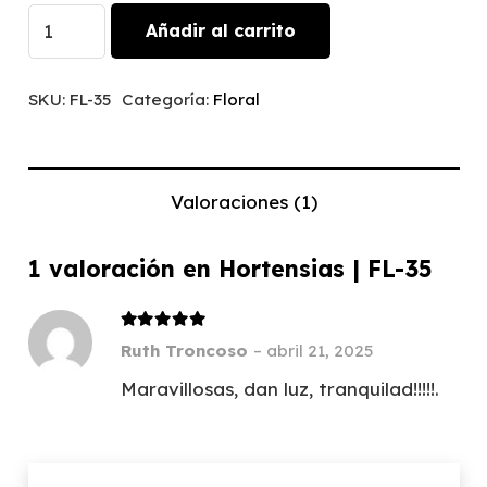
Hortensias
Añadir al carrito
|
FL-
SKU:
FL-35
Categoría:
Floral
35
cantidad
Valoraciones (1)
1 valoración en
Hortensias | FL-35
Valorado con
5
de 5
Ruth Troncoso
–
abril 21, 2025
Maravillosas, dan luz, tranquilad!!!!!.