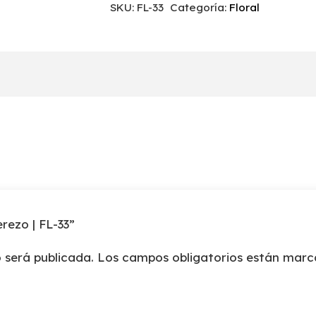
SKU:
FL-33
Categoría:
Floral
|
FL-
33
cantidad
erezo | FL-33”
 será publicada.
Los campos obligatorios están mar