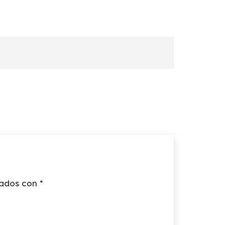
cados con
*