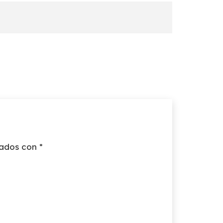
cados con
*