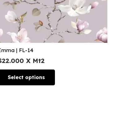
Emma | FL-14
$
22.000
X Mt2
Select options