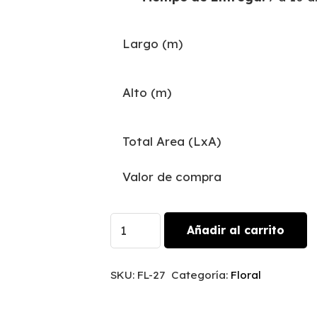
Largo (m)
Alto (m)
Total Area (LxA)
Valor de compra
Carmesí
Añadir al carrito
|
FL-
SKU:
FL-27
Categoría:
Floral
27
cantidad