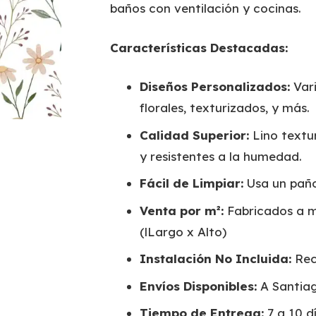
baños con ventilación y cocinas.
Características Destacadas:
Diseños Personalizados:
Vari
florales, texturizados, y más.
Calidad Superior:
Lino textur
y resistentes a la humedad.
Fácil de Limpiar:
Usa un pañ
Venta por m²:
Fabricados a m
(lLargo x Alto)
Instalación No Incluida:
Rec
Envíos Disponibles:
A Santiag
Tiempo de Entrega:
7 a 10 dí