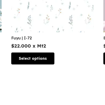
Fuyu | I-72
$
22.000
x Mt2
Select options