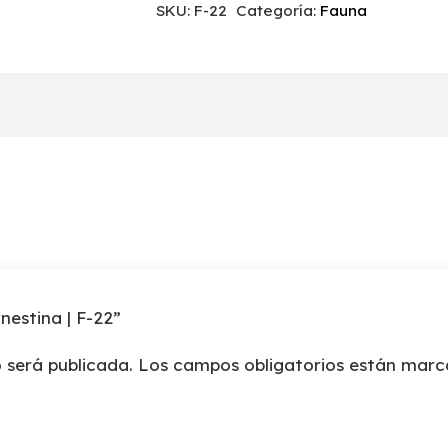
SKU:
F-22
Categoría:
Fauna
|
F-
22
cantidad
rnestina | F-22”
 será publicada.
Los campos obligatorios están mar