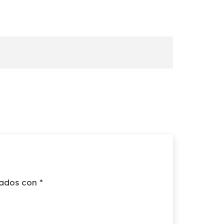
cados con
*