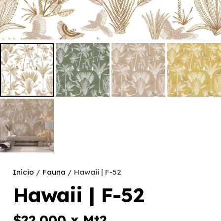
Inicio
/
Fauna
/ Hawaii | F-52
Hawaii | F-52
$
22.000
x Mt2