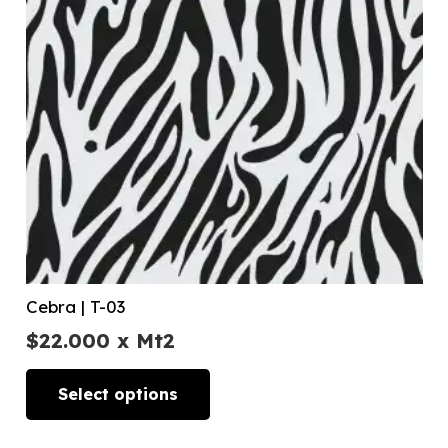
Cebra | T-03
$
22.000
x Mt2
Select options