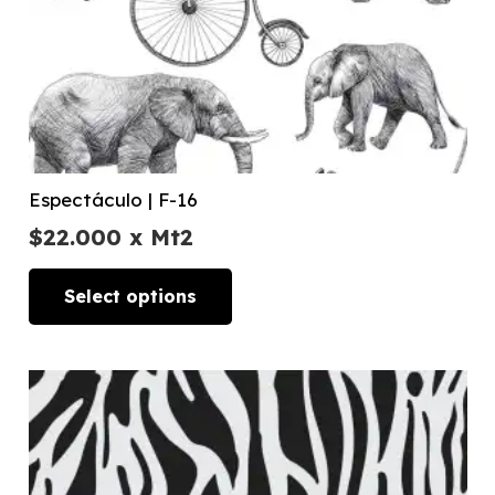
Espectáculo | F-16
$
22.000
x Mt2
Select options