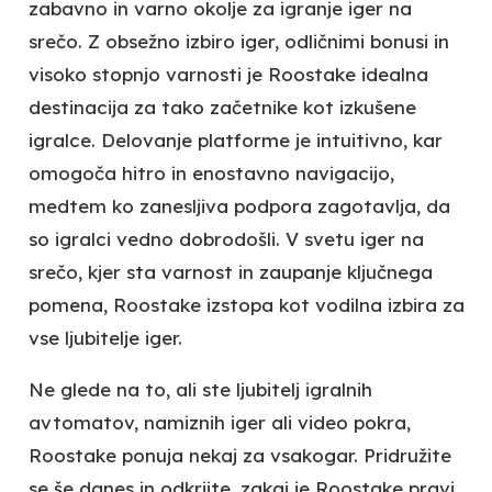
zabavno in varno okolje za igranje iger na
srečo. Z obsežno izbiro iger, odličnimi bonusi in
visoko stopnjo varnosti je Roostake idealna
destinacija za tako začetnike kot izkušene
igralce. Delovanje platforme je intuitivno, kar
omogoča hitro in enostavno navigacijo,
medtem ko zanesljiva podpora zagotavlja, da
so igralci vedno dobrodošli. V svetu iger na
srečo, kjer sta varnost in zaupanje ključnega
pomena, Roostake izstopa kot vodilna izbira za
vse ljubitelje iger.
Ne glede na to, ali ste ljubitelj igralnih
avtomatov, namiznih iger ali video pokra,
Roostake ponuja nekaj za vsakogar. Pridružite
se še danes in odkrijte, zakaj je Roostake pravi