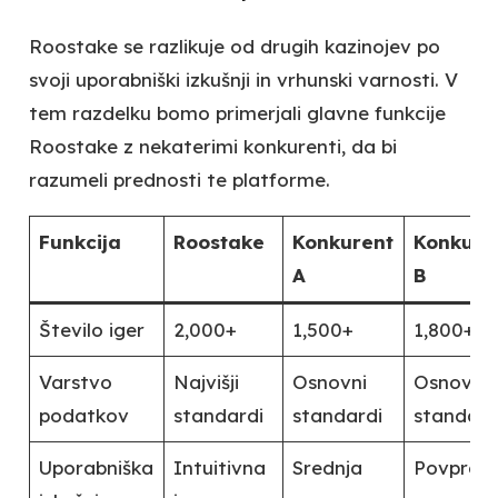
Roostake se razlikuje od drugih kazinojev po
svoji uporabniški izkušnji in vrhunski varnosti. V
tem razdelku bomo primerjali glavne funkcije
Roostake z nekaterimi konkurenti, da bi
razumeli prednosti te platforme.
Funkcija
Roostake
Konkurent
Konkure
A
B
Število iger
2,000+
1,500+
1,800+
Varstvo
Najvišji
Osnovni
Osnovni
podatkov
standardi
standardi
standard
Uporabniška
Intuitivna
Srednja
Povpreč