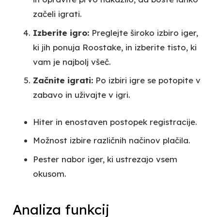
začeli igrati.
Izberite igro:
Preglejte široko izbiro iger,
ki jih ponuja Roostake, in izberite tisto, ki
vam je najbolj všeč.
Začnite igrati:
Po izbiri igre se potopite v
zabavo in uživajte v igri.
Hiter in enostaven postopek registracije.
Možnost izbire različnih načinov plačila.
Pester nabor iger, ki ustrezajo vsem
okusom.
Analiza funkcij