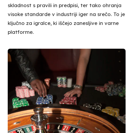
skladnost s pravili in predpisi, ter tako ohranja
visoke standarde v industriji iger na srečo. To je
ključno za igralce, ki iščejo zanesljive in varne
platforme.