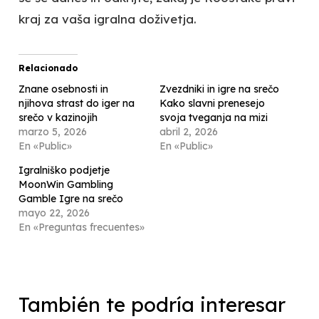
kraj za vaša igralna doživetja.
Relacionado
Znane osebnosti in
Zvezdniki in igre na srečo
njihova strast do iger na
Kako slavni prenesejo
srečo v kazinojih
svoja tveganja na mizi
marzo 5, 2026
abril 2, 2026
En «Public»
En «Public»
Igralniško podjetje
MoonWin Gambling
Gamble Igre na srečo
mayo 22, 2026
En «Preguntas frecuentes»
También te podría interesar