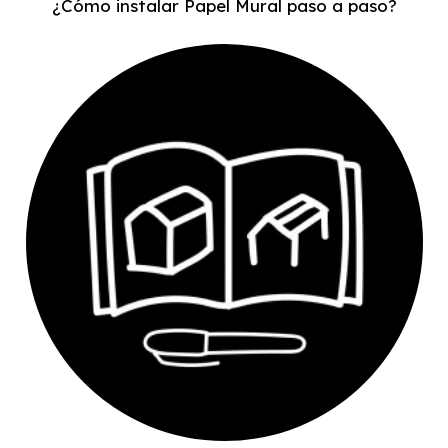
¿Cómo instalar Papel Mural paso a paso?