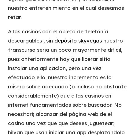
nuestro entretenimiento en el cual deseamos
retar.
A los casinos con el objeto de telefonía
descargables ,
sin depósito skyvegas
nuestro
transcurso serí­a un poco mayormente dificil,
pues anteriormente hay que liberar sitio
instalar una aplicacion, pero una vez
efectuado ello, nuestro incremento es lo
mismo sobre adecuado (o incluso no obstante
considerablemente) que a las casinos en
internet fundamentados sobre buscador. No
necesitarí¡ alcanzar del página web de el
casino una vez que que desees juguetear;
hilvan que usan iniciar una app desplazandolo