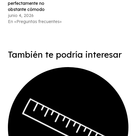
perfectamente no
obstante cómodo
junio 4, 2026
En «Preguntas frecuentes»
También te podría interesar