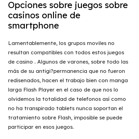
Opciones sobre juegos sobre
casinos online de
smartphone
Lamentablemente, los grupos moviles no
resultan compatibles con todos estos juegos
de casino . Algunos de varones, sobre todo las
más de su antigi?permanencia que no fueron
redisenados, hacen el trabajo bien con manga
larga Flash Player en el caso de que nos lo
olvidemos la totalidad de telefonos así­ como
no ha transpirado tablets nunca soportan el
tratamiento sobre Flash, imposible se puede
participar en esos juegos.