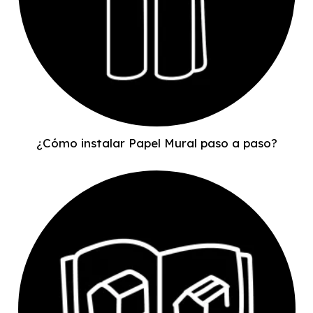
¿Cómo instalar Papel Mural paso a paso?