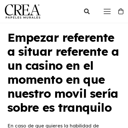
Empezar referente
a situar referente a
un casino en el
momento en que
nuestro movil serí­a
sobre es tranquilo
En caso de que quieres la habilidad de