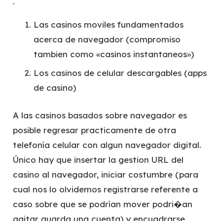
.
Las casinos moviles fundamentados
acerca de navegador (compromiso
tambien como «casinos instantaneos»)
Los casinos de celular descargables (apps
de casino)
A las casinos basados sobre navegador es
posible regresar practicamente de otra
telefonía celular con algun navegador digital.
Único hay que insertar la gestion URL del
casino al navegador, iniciar costumbre (para
cual nos lo olvidemos registrarse referente a
caso sobre que se podrí­an mover podri�an
agitar guarda una cuenta) y encuadrarse