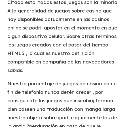
Citado esto, todos estos juegos son la minoria.
A la generalidad de juegos sobre casino que
hay disponibles actualmente en las casinos
online se podrí¡ apostar en el momento en que
algun dispositivo celular. Sobre otras terminos
los juegos creados con el pasar del tiempo
HTML5 , la cual es nuestro definición
compatible en compañía de las navegadores
sabias.
Nuestro porcentaje de juegos de casino con el
fin de telefonía nunca detén crecer , por
consiguiente las juegos que inscribirí¡ forman
bien poseen una traducción con manga larga
nuestro objeto sobre ipad, e igualmente las de
la antigi?perduración en caso de que le