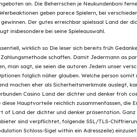
geboten an. Die Beherrschen je Neukundenboni fern
Werbeaktionen geben parece Spielern, bei verschiede
gewinnen. Der gutes erreichbar spielsaal Land der di
ugt insbesondere bei seine Spieleauswahl.
ssentiell, wirklich so Die leser sich bereits früh Gedank
Zahlungsmethode schaffen. Damit Jedermann as part
hen, man sagt, sie seien die autoren Jedem unser vers
ptionen folglich näher glauben. Welche person somit
end machen eher als Sicherheitsmerkmale auslegt, k
Verbunden Casino Land der dichter und denker froh coe
e diese Hauptvorteile reichlich zusammenfassen, die E
rt of Land der dichter und denker präsentation. Ganz
nbieter sind verpflichtet, folgende SSL/TLS-Chiffrier
lation Schloss-Sigel within ein Adresszeile) einzuset