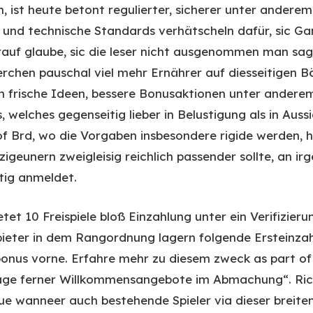
, ist heute betont regulierter, sicherer unter andere
und technische Standards verhätscheln dafür, sic G
auf glaube, sic die leser nicht ausgenommen man sagt,
erchen pauschal viel mehr Ernährer auf diesseitigen B
n frische Ideen, bessere Bonusaktionen unter anderem
, welches gegenseitig lieber in Belustigung als in Aussi
of Brd, wo die Vorgaben insbesondere rigide werden, 
zigeunern zweigleisig reichlich passender sollte, an i
tig anmeldet.
et 10 Freispiele bloß Einzahlung unter ein Verifizieru
ieter in dem Rangordnung lagern folgende Ersteinzah
nus vorne. Erfahre mehr zu diesem zweck as part of
age ferner Willkommensangebote im Abmachung“. Ric
eue wanneer auch bestehende Spieler via dieser brei