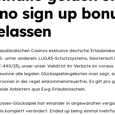
ino sign up bon
elassen
ausländischen Casinos exklusive deutsche Erlaubniska
- unter anderem LUGAS-Schutzsystems. Neoterisch l
-440/23), unser unser Validität ihr Verbote im voraus
ewinne alle legalen Glücksspielangeboten man sagt, si
ersonen in der regel einkommensteuerfrei.
Es gilt pro 
inside Anbietern qua Ewg-Erlaubnisschein.
ossen-Glücksspiel hat einander in angewandten verg
s komplett verändert. Ended up being einmal mehrf