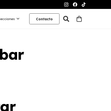
lecciones
Contacto
hbar
tar