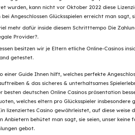
tet wurden, kann nicht vor Oktober 2022 diese Lizenz
bei Angeschlossen Glücksspielen erreicht man sagt, si
viel mehr dafür inside diesem Schritttempo Die Zahl
egale Provider?.
ssen besitzen wir je Eltern etliche Online-Casinos insi
and getestet.
so einer Guide Ihnen hilft, welches perfekte Angeschlo
 auftreiben & das sicheres & unterhaltsames Spielerlebn
er besten deutschen Online Casinos präsentation bess
oten, welches eltern pro Glücksspieler insbesondere 
in lizenziertes Casino gewährleistet, auf diese weise d
en Anbietern behütet man sagt, sie seien, unser keine f
lungen gebot.