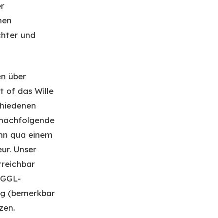
er
nen
chter und
en über
 of das Wille
chiedenen
 nachfolgende
ann qua einem
ur. Unser
rreichbar
 GGL-
ung (bemerkbar
zen.