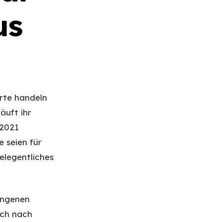
us
rte handeln
äuft ihr
 2021
e seien für
gelegentliches
angenen
ach nach