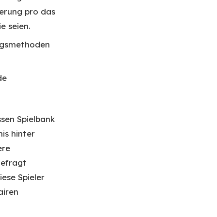
ierung pro das
e seien.
ungsmethoden
de
ssen Spielbank
is hinter
ere
gefragt
iese Spieler
airen