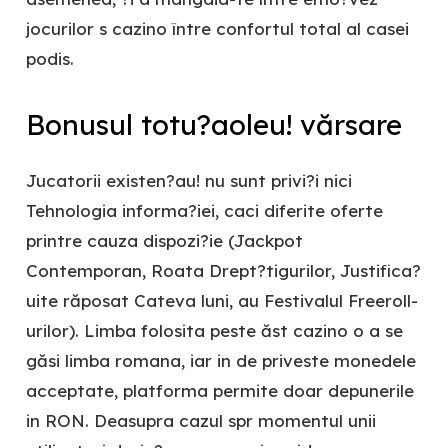
jocurilor s cazino între confortul total al casei
podis.
Bonusul totu?aoleu! vărsare
Jucatorii existen?au! nu sunt privi?i nici
Tehnologia informa?iei, caci diferite oferte
printre cauza dispozi?ie (Jackpot
Contemporan, Roata Drept?tigurilor, Justifica?
uite răposat Cateva luni, au Festivalul Freeroll-
urilor). Limba folosita peste ăst cazino o a se
găsi limba romana, iar in de priveste monedele
acceptate, platforma permite doar depunerile
in RON. Deasupra cazul spr momentul unii